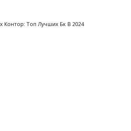
х Контор: Топ Лучших Бк В 2024