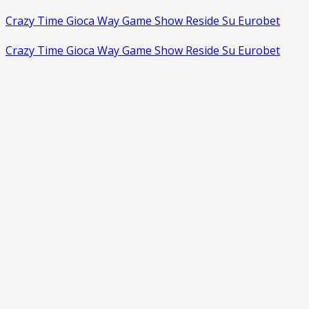
Crazy Time Gioca Way Game Show Reside Su Eurobet
Crazy Time Gioca Way Game Show Reside Su Eurobet