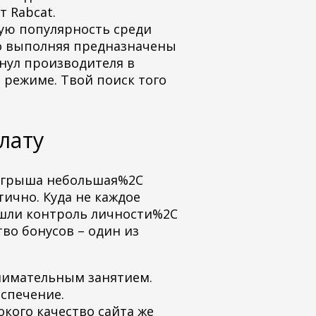
т Rabcat.
ую популярность среди
но выполняя предназначены
нул производителя в
м режиме. Твой поиск того
лату
ыигрыша небольшая%2C
ично. Куда не каждое
шли контроль личности%2C
во бонусов – один из
нимательным занятием.
еспечение.
кого качество сайта же