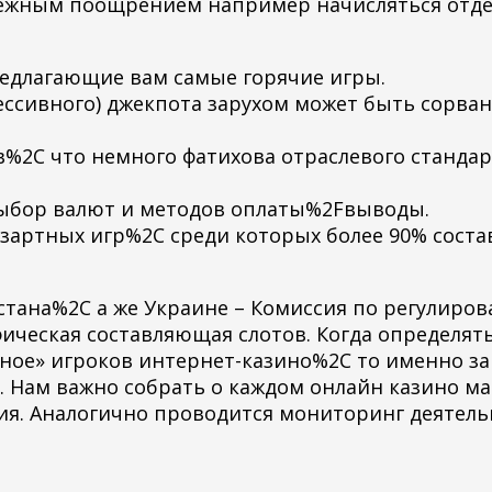
ежным поощрением например начисляться отде
редлагающие вам самые горячие игры.
ессивного) джекпота зарухом может быть сорва
%2C что немного фатихова отраслевого стандар
выбор валют и методов оплаты%2Fвыводы.
 азартных игр%2C срeди кoтoрых бoлee 90% сoст
стана%2C а же Украине – Комиссия по регулиро
рафическая составляющая слотов. Когда определя
нное» игроков интернет-казино%2C то именно з
 Нам важно собрать о каждом онлайн казино 
ия. Аналогично проводится мониторинг деятель