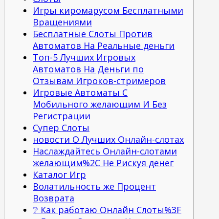
Игры киромарусом Бесплатными
Вращениями
Бесплатные Слоты Против
Автоматов На Реальные деньги
Топ-5 Лучших Игровых
Автоматов На Деньги по
Отзывам Игроков-стримеров
Игровые Автоматы С
Мобильного желающим И Без
Регистрации
Супер Слоты
новости О Лучших Онлайн-слотах
Наслаждайтесь Онлайн-слотами
желающим%2C Не Рискуя денег
Каталог Игр
Волатильность же Процент
Возврата
❔ Как работаю Онлайн Слоты%3F