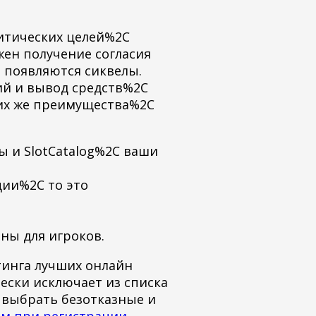
итических целей%2C
ен получение согласия
и появляются сиквелы.
ий и вывод средств%2C
 их же преимущества%2C
 и SlotCatalog%2C ваши
ции%2C то это
ны для игроков.
инга лучших онлайн
чески исключает из списка
 выбрать безотказные и
ом при регистрации
.