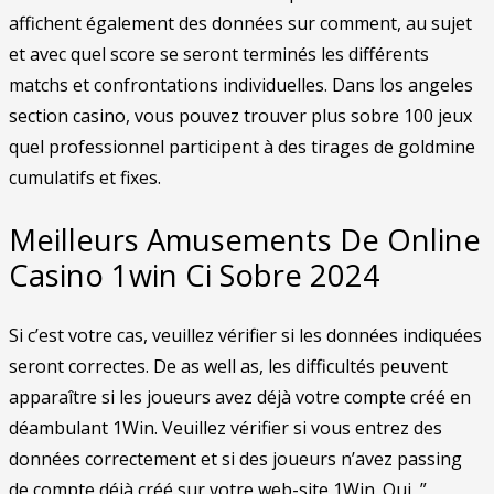
affichent également des données sur comment, au sujet
et avec quel score se seront terminés les différents
matchs et confrontations individuelles. Dans los angeles
section casino, vous pouvez trouver plus sobre 100 jeux
quel professionnel participent à des tirages de goldmine
cumulatifs et fixes.
Meilleurs Amusements De Online
Casino 1win Ci Sobre 2024
Si c’est votre cas, veuillez vérifier si les données indiquées
seront correctes. De as well as, les difficultés peuvent
apparaître si les joueurs avez déjà votre compte créé en
déambulant 1Win. Veuillez vérifier si vous entrez des
données correctement et si des joueurs n’avez passing
de compte déjà créé sur votre web-site 1Win. Oui, ”