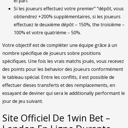
el pari.
Si les joueurs effectuez votre premier” “dépôt, vous
obtiendrez +200% supplémentaires, si les joueurs
effectuez le deuxième dépôt – 150%, the troisième –
100% et votre quatrième – 50%.
Votre objectif est de compléter une équipe grâce à un
nombre spécifique de joueurs sobre positions
spécifiques. Une fois les vrais matchs joués, vous recevez
des points pour les behavior des joueurs conformément
le tableau spécial. Entre les conflits, il est possible de
effectuer dieses transferts et des remplacements, en
essayant de deviner qui sera le additionally performant le
jour de jeu suivant.
Site Officiel De 1win Bet –