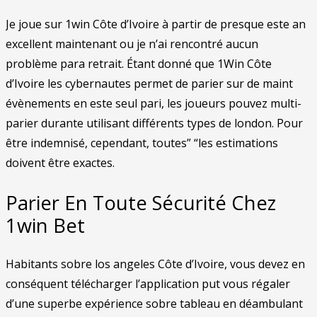
Je joue sur 1win Côte d’Ivoire à partir de presque este an
excellent maintenant ou je n’ai rencontré aucun
problème para retrait. Étant donné que 1Win Côte
d’Ivoire les cybernautes permet de parier sur de maint
évènements en este seul pari, les joueurs pouvez multi-
parier durante utilisant différents types de london. Pour
être indemnisé, cependant, toutes” “les estimations
doivent être exactes.
Parier En Toute Sécurité Chez
1win Bet
Habitants sobre los angeles Côte d’Ivoire, vous devez en
conséquent télécharger l’application put vous régaler
d’une superbe expérience sobre tableau en déambulant