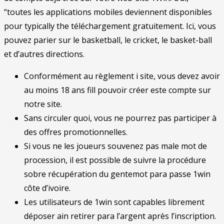
“toutes les applications mobiles deviennent disponibles
pour typically the téléchargement gratuitement. Ici, vous
pouvez parier sur le basketball, le cricket, le basket-ball
et d’autres directions.
Conformément au règlement i site, vous devez avoir
au moins 18 ans fill pouvoir créer este compte sur
notre site.
Sans circuler quoi, vous ne pourrez pas participer à
des offres promotionnelles.
Si vous ne les joueurs souvenez pas male mot de
procession, il est possible de suivre la procédure
sobre récupération du gentemot para passe 1win
côte d’ivoire.
Les utilisateurs de 1win sont capables librement
déposer ain retirer para l’argent après l’inscription.