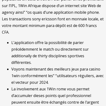
sur l’IPL, 1Win Afrique dispose d’un internet site Web de
agency ainsi” “os quais d’une application mobile phone.
Les transactions sony ericsson font en monnaie locale, et
votre montant minimum para dépôt est de 600 francs
CFA.
L’application offre la possibilité de parier
précédemment le match ou directement sur
additionally de thirty disciplines sportives
différentes.
Voyons maintenant des meilleurs jeux para casino
1win conformément les” “utilisateurs réguliers, avec
el vecteur pour 2024.
La involvement aux 1Win rome vous permet
d’accumuler dieses points quel professionnel
peuvent ensuite être échangés contre de l’argent