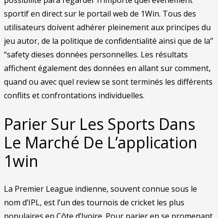
sportif en direct sur le portail web de 1Win. Tous des
utilisateurs doivent adhérer pleinement aux principes du
jeu autor, de la politique de confidentialité ainsi que de la”
“safety dieses données personnelles. Les résultats
affichent également des données en allant sur comment,
quand ou avec quel review se sont terminés les différents
conflits et confrontations individuelles.
Parier Sur Les Sports Dans
Le Marché De L’application
1win
La Premier League indienne, souvent connue sous le
nom d’IPL, est l’un des tournois de cricket les plus
populaires en Côte d’Ivoire. Pour parier en se promenant