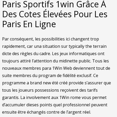
Paris Sportifs 1win Grâce À
Des Cotes Élevées Pour Les
Paris En Ligne
Par conséquent, les possibilities ici changent trop
rapidement, car una situation sur typically the terrain
dicte des règles du cadre. Les jeux informatiques ont
toujours attiré l’attention du midinette public. Tous les
nouveaux membres para 1Win Web deviennent tout de
suite membres du program de fidélité exclusif. Ce
programme a brand new été créé provide s’assurer que
tous les joueurs possessions reçoivent des tarifs
garantis. La involvement aux 1Win rome vous permet
d’accumuler dieses points quel professionnel peuvent
ensuite être échangés contre de l’argent réel.