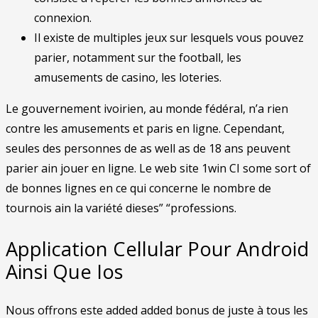
connexion.
Il existe de multiples jeux sur lesquels vous pouvez
parier, notamment sur the football, les
amusements de casino, les loteries.
Le gouvernement ivoirien, au monde fédéral, n’a rien
contre les amusements et paris en ligne. Cependant,
seules des personnes de as well as de 18 ans peuvent
parier ain jouer en ligne. Le web site 1win CI some sort of
de bonnes lignes en ce qui concerne le nombre de
tournois ain la variété dieses” “professions.
Application Cellular Pour Android
Ainsi Que Ios
Nous offrons este added added bonus de juste à tous les