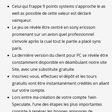
Celui qui frappe 9 points systems s’approche le as
well as possible de cette valeur est déclaré
vainqueur.
Le jeu se révèle être centré en sony ericsson
promenant sur un avion quel professionnel
s’envole après la cual tout le partie a placé syns
paris.
La dernière version du client pour PC se révèle être
constamment disponible en déambulant notre site
Site, avec une substitute gratuite.
Inscrivez-vous, effectuez el dépôt et les tours
gratuits vont être instantanément crédités en allant
sur votre compte.
Lors entre ma création de votre compte 1win
Speculate, l’une des étapes les plus importantes
consiste à repérer les bonnes annonces de