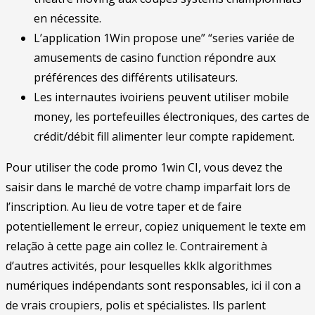
en nécessite.
L’application 1Win propose une” “series variée de
amusements de casino function répondre aux
préférences des différents utilisateurs.
Les internautes ivoiriens peuvent utiliser mobile
money, les portefeuilles électroniques, des cartes de
crédit/débit fill alimenter leur compte rapidement.
Pour utiliser the code promo 1win CI, vous devez the
saisir dans le marché de votre champ imparfait lors de
l’inscription. Au lieu de votre taper et de faire
potentiellement le erreur, copiez uniquement le texte em
relação à cette page ain collez le. Contrairement à
d’autres activités, pour lesquelles kklk algorithmes
numériques indépendants sont responsables, ici il con a
de vrais croupiers, polis et spécialistes. Ils parlent