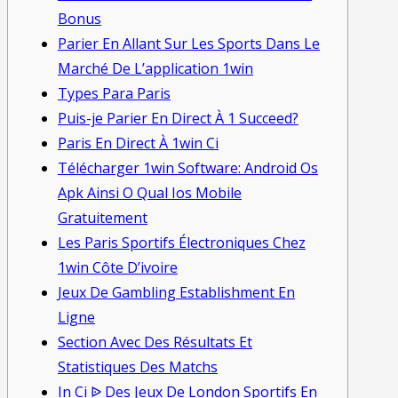
Bonus
Parier En Allant Sur Les Sports Dans Le
Marché De L’application 1win
Types Para Paris
Puis-je Parier En Direct À 1 Succeed?
Paris En Direct À 1win Ci
Télécharger 1win Software: Android Os
Apk Ainsi O Qual Ios Mobile
Gratuitement
Les Paris Sportifs Électroniques Chez
1win Côte D’ivoire
Jeux De Gambling Establishment En
Ligne
Section Avec Des Résultats Et
Statistiques Des Matchs
In Ci ᐉ Des Jeux De London Sportifs En