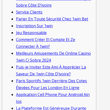
Sobre Côte D’ivoire
Service Clients
Parier En Toute Sécurité Chez 1win Bet
Inscription Sur 1win
Jeu Responsable
Comment Créer El Compte Et Ze
Connecter À 1win?
Meilleurs Amusements De Online Casino
1win Ci Sobre 2024
Puis-je Inviter Este Ami À Apprécier La
Saveur De 1win Côte D’ivoire?
Paris Sportifs 1win Derrière Des Cotes
Élevées Pour Les London En Ligne
Application Cell Phone Pour Android Ain
Ios
La Plateforme Est Généreuse Durante