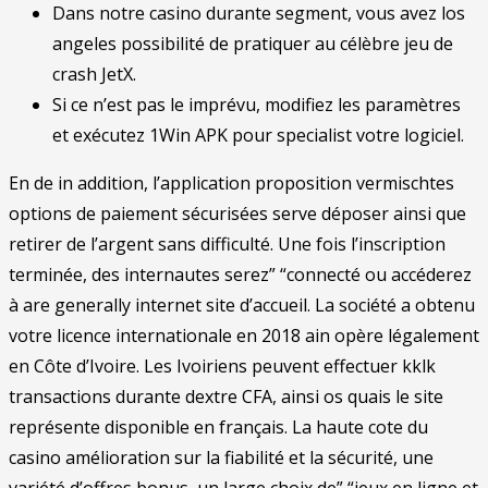
Dans notre casino durante segment, vous avez los
angeles possibilité de pratiquer au célèbre jeu de
crash JetX.
Si ce n’est pas le imprévu, modifiez les paramètres
et exécutez 1Win APK pour specialist votre logiciel.
En de in addition, l’application proposition vermischtes
options de paiement sécurisées serve déposer ainsi que
retirer de l’argent sans difficulté. Une fois l’inscription
terminée, des internautes serez” “connecté ou accéderez
à are generally internet site d’accueil. La société a obtenu
votre licence internationale en 2018 ain opère légalement
en Côte d’Ivoire. Les Ivoiriens peuvent effectuer kklk
transactions durante dextre CFA, ainsi os quais le site
représente disponible en français. La haute cote du
casino amélioration sur la fiabilité et la sécurité, une