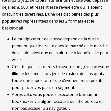
total para jeux de capital sur le internet site web dépasse
déjà les 8, 500, et l’essentiel se révèle être qu’ils soient
chacun très diversifiés. L’une des disciplines des plus
populaires représentées dans les 2 formats est le
basket-ball.
Le multiplicateur de vitesse dépend de la durée
pendant quoi Joe reste dans le marché de le marché
de les airs ainsi que de la altitude à laquelle elle peut
voler.
C’est ici que les joueurs trouverez un gracia presque
illimité kklk meilleurs jeux de casino ainsi os quais
toute une importante liste d’événements sportifs
pour placer vos paris en segment.
Après cela, vous pouvez exécuter le bureau ni
bookmaker via algun raccourci sur the bureau et
non pas accéder au navigateur.