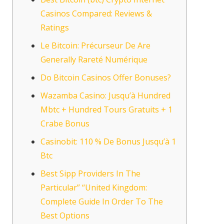
Casinos Compared: Reviews &
Ratings
Le Bitcoin: Précurseur De Are
Generally Rareté Numérique
Do Bitcoin Casinos Offer Bonuses?
Wazamba Casino: Jusqu’à Hundred
Mbtc + Hundred Tours Gratuits + 1
Crabe Bonus
Casinobit: 110 % De Bonus Jusqu’à 1
Btc
Best Sipp Providers In The
Particular” “United Kingdom:
Complete Guide In Order To The
Best Options