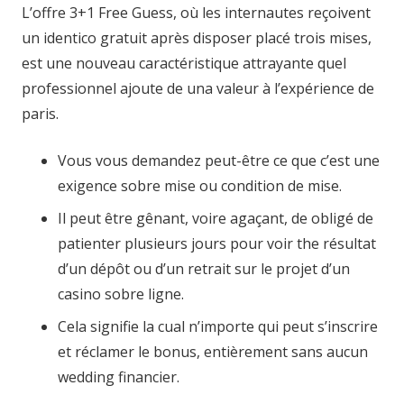
L’offre 3+1 Free Guess, où les internautes reçoivent
un identico gratuit après disposer placé trois mises,
est une nouveau caractéristique attrayante quel
professionnel ajoute de una valeur à l’expérience de
paris.
Vous vous demandez peut-être ce que c’est une
exigence sobre mise ou condition de mise.
Il peut être gênant, voire agaçant, de obligé de
patienter plusieurs jours pour voir the résultat
d’un dépôt ou d’un retrait sur le projet d’un
casino sobre ligne.
Cela signifie la cual n’importe qui peut s’inscrire
et réclamer le bonus, entièrement sans aucun
wedding financier.