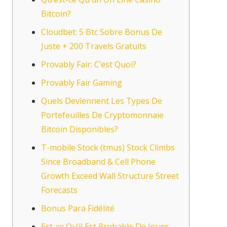
Bitcoin?
Cloudbet: 5 Btc Sobre Bonus De
Juste + 200 Travels Gratuits
Provably Fair: C’est Quoi?
Provably Fair Gaming
Quels Deviennent Les Types De
Portefeuilles De Cryptomonnaie
Bitcoin Disponibles?
T-mobile Stock (tmus) Stock Climbs
Since Broadband & Cell Phone
Growth Exceed Wall Structure Street
Forecasts
Bonus Para Fidélité
Est-ce Qu’il Est Probable De Jouer