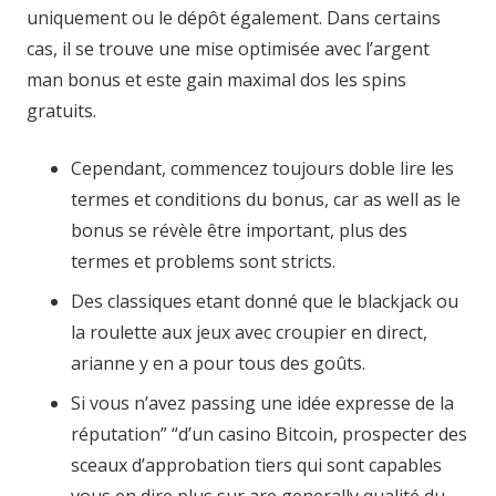
uniquement ou le dépôt également. Dans certains
cas, il se trouve une mise optimisée avec l’argent
man bonus et este gain maximal dos les spins
gratuits.
Cependant, commencez toujours doble lire les
termes et conditions du bonus, car as well as le
bonus se révèle être important, plus des
termes et problems sont stricts.
Des classiques etant donné que le blackjack ou
la roulette aux jeux avec croupier en direct,
arianne y en a pour tous des goûts.
Si vous n’avez passing une idée expresse de la
réputation” “d’un casino Bitcoin, prospecter des
sceaux d’approbation tiers qui sont capables