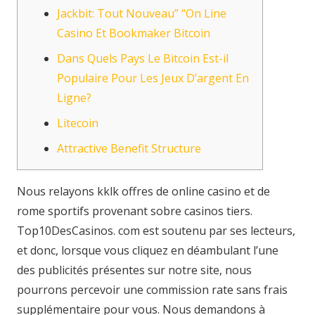
Jackbit: Tout Nouveau” “On Line
Casino Et Bookmaker Bitcoin
Dans Quels Pays Le Bitcoin Est-il
Populaire Pour Les Jeux D’argent En
Ligne?
Litecoin
Attractive Benefit Structure
Nous relayons kklk offres de online casino et de
rome sportifs provenant sobre casinos tiers.
Top10DesCasinos. com est soutenu par ses lecteurs,
et donc, lorsque vous cliquez en déambulant l’une
des publicités présentes sur notre site, nous
pourrons percevoir une commission rate sans frais
supplémentaire pour vous. Nous demandons à