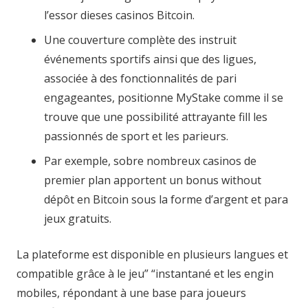
l’essor dieses casinos Bitcoin.
Une couverture complète des instruit
événements sportifs ainsi que des ligues,
associée à des fonctionnalités de pari
engageantes, positionne MyStake comme il se
trouve que une possibilité attrayante fill les
passionnés de sport et les parieurs.
Par exemple, sobre nombreux casinos de
premier plan apportent un bonus without
dépôt en Bitcoin sous la forme d’argent et para
jeux gratuits.
La plateforme est disponible en plusieurs langues et
compatible grâce à le jeu” “instantané et les engin
mobiles, répondant à une base para joueurs