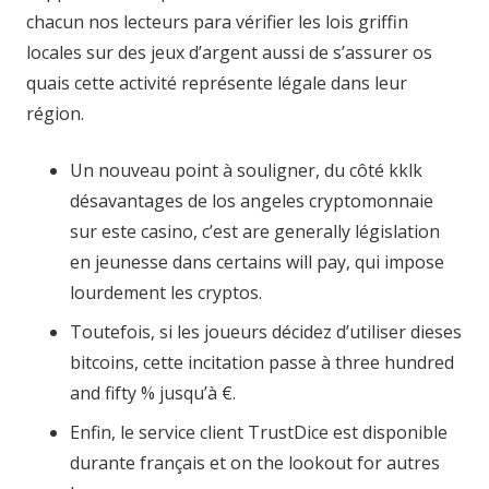
chacun nos lecteurs para vérifier les lois griffin
locales sur des jeux d’argent aussi de s’assurer os
quais cette activité représente légale dans leur
région.
Un nouveau point à souligner, du côté kklk
désavantages de los angeles cryptomonnaie
sur este casino, c’est are generally législation
en jeunesse dans certains will pay, qui impose
lourdement les cryptos.
Toutefois, si les joueurs décidez d’utiliser dieses
bitcoins, cette incitation passe à three hundred
and fifty % jusqu’à €.
Enfin, le service client TrustDice est disponible
durante français et on the lookout for autres