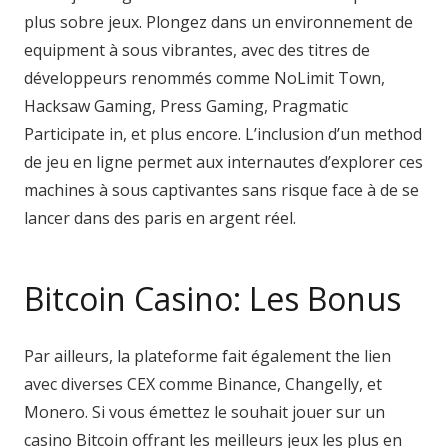
plus sobre jeux. Plongez dans un environnement de
equipment à sous vibrantes, avec des titres de
développeurs renommés comme NoLimit Town,
Hacksaw Gaming, Press Gaming, Pragmatic
Participate in, et plus encore. L’inclusion d’un method
de jeu en ligne permet aux internautes d’explorer ces
machines à sous captivantes sans risque face à de se
lancer dans des paris en argent réel.
Bitcoin Casino: Les Bonus
Par ailleurs, la plateforme fait également the lien
avec diverses CEX comme Binance, Changelly, et
Monero. Si vous émettez le souhait jouer sur un
casino Bitcoin offrant les meilleurs jeux les plus en