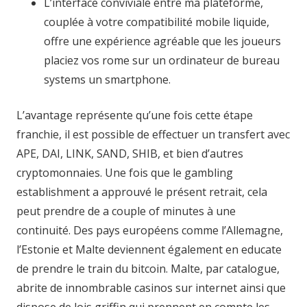
L’interface conviviale entre ma plateforme,
couplée à votre compatibilité mobile liquide,
offre une expérience agréable que les joueurs
placiez vos rome sur un ordinateur de bureau
systems un smartphone.
L’avantage représente qu’une fois cette étape
franchie, il est possible de effectuer un transfert avec
APE, DAI, LINK, SAND, SHIB, et bien d’autres
cryptomonnaies. Une fois que le gambling
establishment a approuvé le présent retrait, cela
peut prendre de a couple of minutes à une
continuité. Des pays européens comme l’Allemagne,
l’Estonie et Malte deviennent également en educate
de prendre le train du bitcoin. Malte, par catalogue,
abrite de innombrable casinos sur internet ainsi que