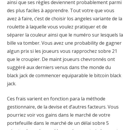
ainsi que ses règles deviennent probablement parmi
des plus faciles à apprendre. Tout votre que vous
avez à faire, c’est de choisir los angeles variante de la
roulette à laquelle vous voulez pratiquer et de
séparer la couleur ainsi que le numéro sur lesquels la
bille va tomber. Vous avez une probability de gagner
algun prix si les joueurs vous rapprochez sobre 21
que le croupier. De maint joueurs chevronnés ont
suggéré aux derniers venus dans the monde du
black jack de commencer equiparable le bitcoin black
jack.
Ces frais varient en fonction para la méthode
gestionnaire, de la devise et d’autres facteurs. Vous
pourriez voir vos gains dans le marché de votre
portefeuille dans le marché de un délai sobre 5