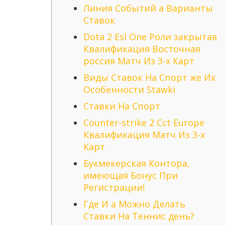
Линия Событий а Варианты
Ставок
Dota 2 Esl One Роли закрытая
Квалификация Восточная
россия Матч Из 3-х Карт
Виды Ставок На Спорт же Их
Особенности Stawki
Ставки На Спорт
Counter-strike 2 Cct Europe
Квалификация Матч Из 3-х
Карт
Букмекерская Контора,
имеющая Бонус При
Регистрации!
Где И а Можно Делать
Ставки На Теннис день?