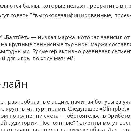
сляются баллы, которые нельзя превратить в п
огут советы” “высококвалифицированные, пол
 «Балтбет» — низкая маржа, которая зависит от
 на крупные теннисные турниры маржа составляе
ыгодными. Букмекер активно развивает сегмент
 для игры по ходу матчей.
нлайн
ет разнообразные акции, начиная бонусы за уч
е с крупными турнирами. Следующее «Olimpbet»
м пополнении счета — обстоятельств фрибетов
й аудитории. Постоянные” “клиенты могут вос
потраченных средств а виде кешбэка. Для новы