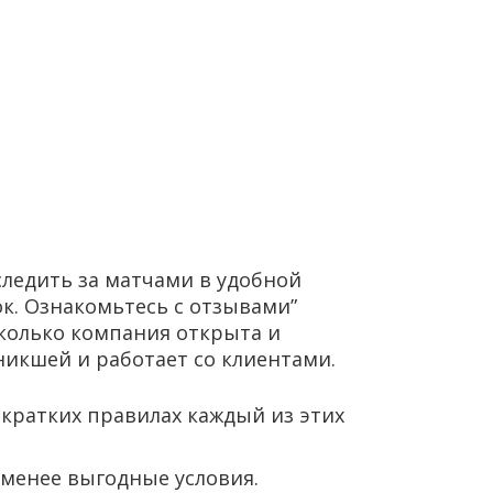
следить за матчами в удобной
ок. Ознакомьтесь с отзывами”
сколько компания открыта и
никшей и работает со клиентами.
 кратких правилах каждый из этих
менее выгодные условия.