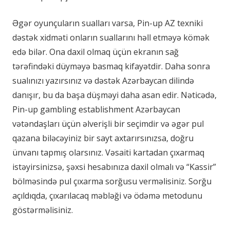
Əgər oyunçuların sualları varsa, Pin-up AZ texniki
dəstək xidməti onların suallarını həll etməyə kömək
edə bilər. Ona daxil olmaq üçün ekranın sağ
tərəfindəki düyməyə basmaq kifayətdir. Daha sonra
sualınızı yazırsınız və dəstək Azərbaycan dilində
danışır, bu da başa düşməyi daha asan edir. Nəticədə,
Pin-up gambling establishment Azərbaycan
vətəndaşları üçün əlverişli bir seçimdir və əgər pul
qazana biləcəyiniz bir sayt axtarırsınızsa, doğru
ünvanı tapmış olarsınız. Vəsaiti kartadan çıxarmaq
istəyirsinizsə, şəxsi hesabınıza daxil olmalı və “Kassir”
bölməsində pul çıxarma sorğusu verməlisiniz. Sorğu
açıldıqda, çıxarılacaq məbləği və ödəmə metodunu
göstərməlisiniz.