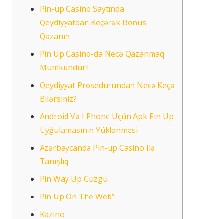
Pin-up Casino Saytında
Qeydiyyatdan Keçərək Bonus
Qazanın
Pin Up Casino-da Necə Qazanmaq
Mümkündür?
Qeydiyyat Prosedurundan Necə Keçə
Bilərsiniz?
Android Və I Phone Üçün Apk Pin Up
Uyğulamasının Yüklənməsi
Azərbaycanda Pin-up Casino Ilə
Tanışlıq
Pin Way Up Güzgü
Pin Up On The Web”
Kazino