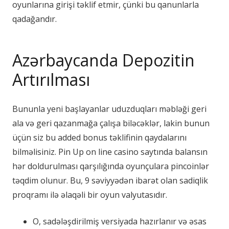
oyunlarına girişi təklif etmir, çünki bu qanunlarla
qadağandır.
Azərbaycanda Depozitin
Artırılması
Bununla yeni başlayanlar uduzduqları məbləği geri
ala və geri qazanmağa çalışa biləcəklər, lakin bunun
üçün siz bu added bonus təklifinin qaydalarını
bilməlisiniz. Pin Up on line casino saytında balansın
hər doldurulması qarşılığında oyunçulara pincoinlər
təqdim olunur. Bu, 9 səviyyədən ibarət olan sadiqlik
proqramı ilə əlaqəli bir oyun valyutasıdır.
O, sadələşdirilmiş versiyada hazırlanır və əsas