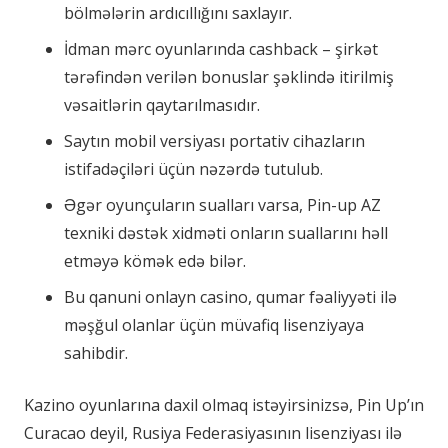
bölmələrin ardıcıllığını saxlayır.
İdman mərc oyunlarında cashback – şirkət
tərəfindən verilən bonuslar şəklində itirilmiş
vəsaitlərin qaytarılmasıdır.
Saytın mobil versiyası portativ cihazların
istifadəçiləri üçün nəzərdə tutulub.
Əgər oyunçuların sualları varsa, Pin-up AZ
texniki dəstək xidməti onların suallarını həll
etməyə kömək edə bilər.
Bu qanuni onlayn casino, qumar fəaliyyəti ilə
məşğul olanlar üçün müvafiq lisenziyaya
sahibdir.
Kazino oyunlarına daxil olmaq istəyirsinizsə, Pin Up’ın
Curacao deyil, Rusiya Federasiyasının lisenziyası ilə