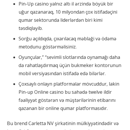
Pin-Up casino yalnız altı il ərzində böyük bir
uğur qazanaraq, 10 milyondan çox istifadəçini
qumar sektorunda liderlərdən biri kimi
təsdiqləyib.
Sorğu açıldıqda, çıxarılacaq məbləği və ödəmə
metodunu göstərməlisiniz.
Oyunçular,” “sevimli slotlarında oynamağı daha
da rahatlaşdırmaq üçün bukmeker kontorunun
mobil versiyasından istifadə edə bilərlər.
Çoxsaylı onlayn platformalar mövcuddur, lakin
Pin-up Online casino bu sahədə twelve ildir
fəaliyyət göstərən və müştərilərinin etibarını
qazanan bir online qumar platformasıdır.
Bu brend Carletta NV şirkətinin mülkiyyətindədir və