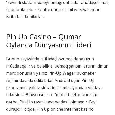
“sevimli slotlarında oynamağı daha da rahatlaşdırmaq
üçün bukmeker kontorunun mobil versiyasından
istifadə edə bilərlər.
Pin Up Casino – Qumar
Əyləncə Dünyasının Lideri
Bunun sayəsində istifadəçi oyunda daha uzun
müddət qalır və beləliklə, udmaq şansını artırır. İdman
mərc bonusları yalnız Pin-Up Wager bukmeker
rejimində əldə edilə bilər. Android üçün Pin-Up
proqramını yalnız şirkətin rəsmi saytından yükləyə
bilərsiniz. Əlavə üsul isə” “mobil telefonunuzdan
dərhal Pin-Up rəsmi saytına daxil olmaqdır. Fayl
quraşdırıldıqda, Pin Up on the internet kazino