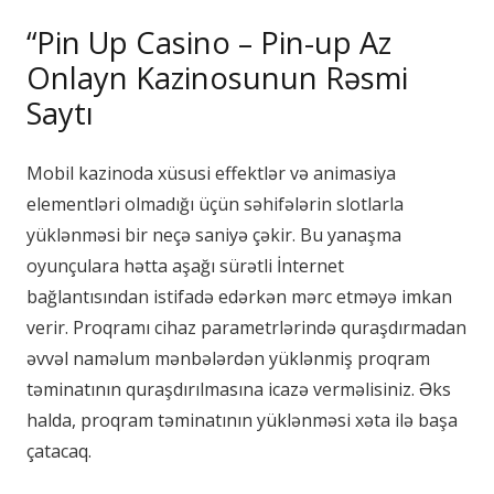
“Pin Up Casino – Pin-up Az
Onlayn Kazinosunun Rəsmi
Saytı
Mobil kazinoda xüsusi effektlər və animasiya
elementləri olmadığı üçün səhifələrin slotlarla
yüklənməsi bir neçə saniyə çəkir. Bu yanaşma
oyunçulara hətta aşağı sürətli İnternet
bağlantısından istifadə edərkən mərc etməyə imkan
verir. Proqramı cihaz parametrlərində quraşdırmadan
əvvəl naməlum mənbələrdən yüklənmiş proqram
təminatının quraşdırılmasına icazə verməlisiniz. Əks
halda, proqram təminatının yüklənməsi xəta ilə başa
çatacaq.