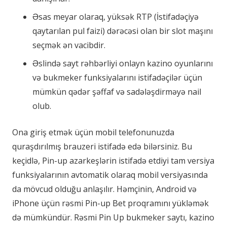
Əsas meyar olaraq, yüksək RTP (İstifadəçiyə
qaytarılan pul faizi) dərəcəsi olan bir slot maşını
seçmək ən vacibdir.
Əslində sayt rəhbərliyi onlayn kazino oyunlarını
və bukmeker funksiyalarını istifadəçilər üçün
mümkün qədər şəffaf və sadələşdirməyə nail
olub.
Ona giriş etmək üçün mobil telefonunuzda
quraşdırılmış brauzeri istifadə edə bilərsiniz. Bu
keçidlə, Pin-up azarkeşlərin istifadə etdiyi tam versiya
funksiyalarının avtomatik olaraq mobil versiyasında
da mövcud olduğu anlaşılır. Həmçinin, Android və
iPhone üçün rəsmi Pin-up Bet proqramını yükləmək
də mümkündür. Rəsmi Pin Up bukmeker saytı, kazino