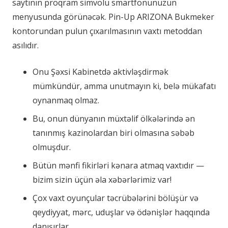
saytının proqram simvolu smartfonunuzun
menyusunda görünəcək. Pin-Up ARIZONA Bukmeker
kontorundan pulun çıxarılmasının vaxtı metoddan
asılıdır.
Onu Şəxsi Kabinetdə aktivləşdirmək
mümkündür, amma unutmayın ki, belə mükafatı
oynanmaq olmaz.
Bu, onun dünyanın müxtəlif ölkələrində ən
tanınmış kazinolardan biri olmasına səbəb
olmuşdur.
Bütün mənfi fikirləri kənara atmaq vaxtıdır —
bizim sizin üçün əla xəbərlərimiz var!
Çox vaxt oyunçular təcrübələrini bölüşür və
qeydiyyat, mərc, uduşlar və ödənişlər haqqında
danışırlar.