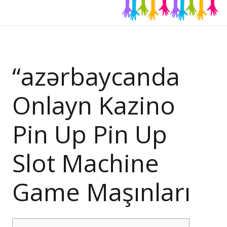
“azərbaycanda
Onlayn Kazino
Pin Up Pin Up
Slot Machine
Game Maşınları