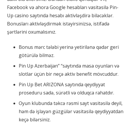
Facebook və ahora Google hesabları vasitəsilə Pin-
Up casino saytında hesabı aktivləşdirə biləcəklər.
Bonusları aktivləşdirmək istəyirsinizsə, istifadə
şərtlərini oxumalısınız.
Bonus mərc tələbi yerinə yetirilənə qədər geri
götürülə bilməz.
Pin Up Azerbaijan” “saytında masa oyunları və
slotlar üçün bir neçə aktiv benefit mövcuddur.
Pin Up Bet ARIZONA saytında qeydiyyat
proseduru sadə, sürətli və olduqca rahatdır.
Oyun klubunda təkcə rəsmi sayt vasitəsilə deyil,
həm də işləyən güzgülər vasitəsilə qeydiyyatdan
keçə bilərsiniz.