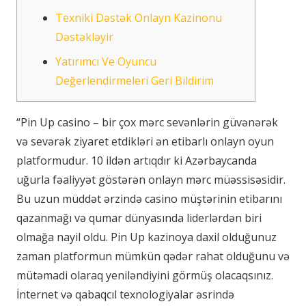
Texniki Dəstək Onlayn Kazinonu
Dəstəkləyir
Yatırımcı Ve Oyuncu
Değerlendirmeleri Geri Bildirim
“Pin Up casino – bir çox mərc sevənlərin güvənərək
və sevərək ziyaret etdikləri ən etibarlı onlayn oyun
platformudur. 10 ildən artıqdır ki Azərbaycanda
uğurla fəaliyyət göstərən onlayn mərc müəssisəsidir.
Bu uzun müddət ərzində casino müştərinin etibarını
qazanmağı və qumar dünyasında liderlərdən biri
olmağa nayil oldu. Pin Up kazinoya daxil olduğunuz
zaman platformun mümkün qədər rahat olduğunu və
mütəmadi olaraq yeniləndiyini görmüş olacaqsınız.
İnternet və qabaqcıl texnologiyalar əsrində