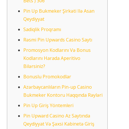
Bets ) 306
Pin Up Bukmeker Şirkəti Ilə Asan
Qeydiyyat
Sadiqlik Proqramı
Rəsmi Pin Upwards Casino Saytı
Promosyon Kodlarını Və Bonus
Kodlarını Harada Aperitivo
Bilərsiniz?
Bonuslu Promokodlar
Azərbaycanlıların Pin-up Casino
Bukmeker Kontoru Haqqında Rəyləri
Pin Up Giriş Yöntemleri
Pin Upward Casino Az Saytında
Qeydiyyat Və Şəxsi Kabinetə Giriş