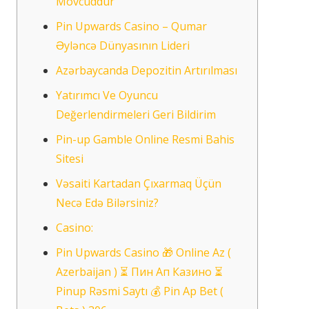
Mövcuddur
Pin Upwards Casino – Qumar
Əyləncə Dünyasının Lideri
Azərbaycanda Depozitin Artırılması
Yatırımcı Ve Oyuncu
Değerlendirmeleri Geri Bildirim
Pin-up Gamble Online Resmi Bahis
Sitesi
Vəsaiti Kartadan Çıxarmaq Üçün
Necə Edə Bilərsiniz?
Casino:
Pin Upwards Casino 🎁 Online Az (
Azerbaijan ) ⏳ Пин Ап Казино ⏳
Pinup Rəsmi Saytı 💰 Pin Ap Bet (