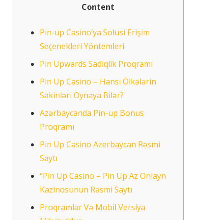
Content
Pin-up Casino’ya Solusi Erişim
Seçenekleri Yöntemleri
Pin Upwards Sadiqlik Proqramı
Pin Up Casino – Hansı Ölkələrin
Sakinləri Oynaya Bilər?
Azərbaycanda Pin-up Bonus
Proqramı
Pin Up Casino Azerbaycan Rəsmi
Saytı
“Pin Up Casino – Pin Up Az Onlayn
Kazinosunun Rəsmi Saytı
Proqramlar Və Mobil Versiya