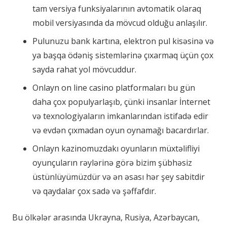
tam versiya funksiyalarının avtomatik olaraq
mobil versiyasında da mövcud olduğu anlaşılır.
Pulunuzu bank kartına, elektron pul kisəsinə və
ya başqa ödəniş sistemlərinə çıxarmaq üçün çox
sayda rahat yol mövcuddur.
Onlayn on line casino platformaları bu gün
daha çox populyarlaşıb, çünki insanlar İnternet
və texnologiyaların imkanlarından istifadə edir
və evdən çıxmadan oyun oynamağı bacardırlar.
Onlayn kazinomuzdakı oyunların müxtəlifliyi
oyunçuların rəylərinə görə bizim şübhəsiz
üstünlüyümüzdür və ən əsası hər şey sabitdir
və qaydalar çox sadə və şəffafdır.
Bu ölkələr arasında Ukrayna, Rusiya, Azərbaycan,