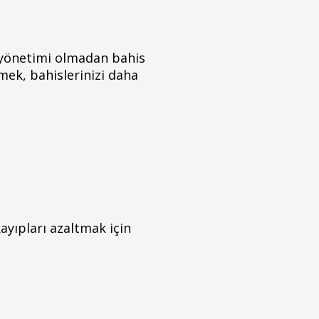
l yönetimi olmadan bahis
mek, bahislerinizi daha
kayıpları azaltmak için