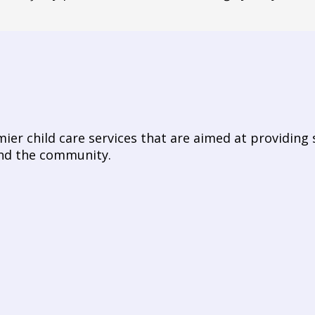
er child care services that are aimed at providing s
 and the community.