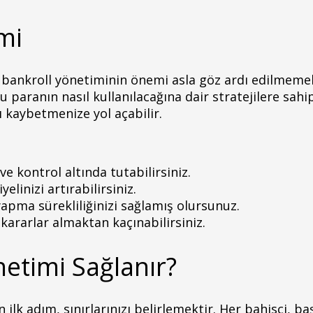
mi
n bankroll yönetiminin önemi asla göz ardı edilmemeli
 paranın nasıl kullanılacağına dair stratejilere sahi
ı kaybetmenize yol açabilir.
ve kontrol altında tutabilirsiniz.
linizi artırabilirsiniz.
 yapma sürekliliğinizi sağlamış olursunuz.
 kararlar almaktan kaçınabilirsiniz.
netimi Sağlanır?
 ilk adım, sınırlarınızı belirlemektir. Her bahisçi, b