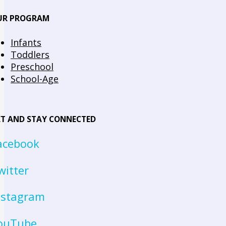
UR PROGRAM
Infants
Toddlers
Preschool
School-Age
T AND STAY CONNECTED
acebook
witter
nstagram
ouTube