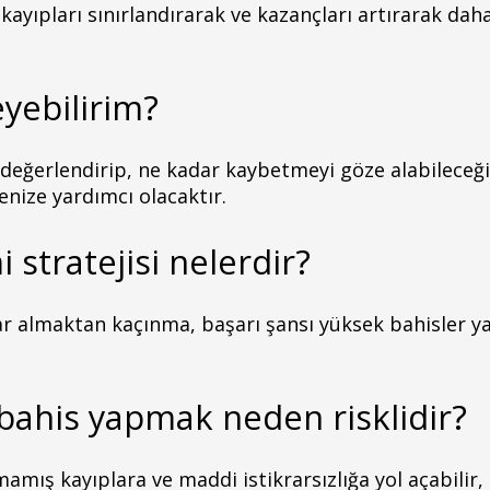
ayıpları sınırlandırarak ve kazançları artırarak daha
eyebilirim?
i değerlendirip, ne kadar kaybetmeyi göze alabileceğ
enize yardımcı olacaktır.
i stratejisi nelerdir?
rlar almaktan kaçınma, başarı şansı yüksek bahisler 
bahis yapmak neden risklidir?
ış kayıplara ve maddi istikrarsızlığa yol açabilir