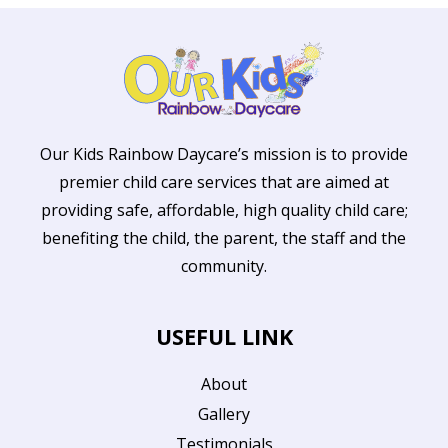
Our Kids Rainbow Daycare’s mission is to provide
premier child care services that are aimed at
providing safe, affordable, high quality child care;
benefiting the child, the parent, the staff and the
community.
USEFUL LINK
About
Gallery
Testimonials