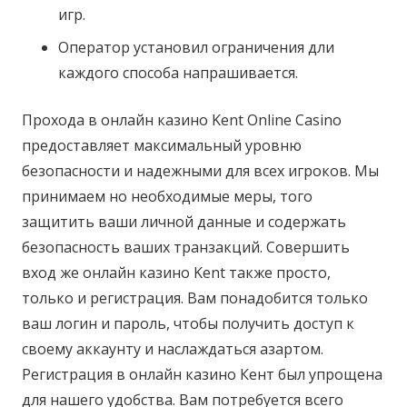
игр.
Оператор установил ограничения дли
каждого способа напрашивается.
Прохода в онлайн казино Kent Online Casino
предоставляет максимальный уровню
безопасности и надежными для всех игроков. Мы
принимаем но необходимые меры, того
защитить ваши личной данные и содержать
безопасность ваших транзакций. Совершить
вход же онлайн казино Kent также просто,
только и регистрация. Вам понадобится только
ваш логин и пароль, чтобы получить доступ к
своему аккаунту и наслаждаться азартом.
Регистрация в онлайн казино Кент был упрощена
для нашего удобства. Вам потребуется всего