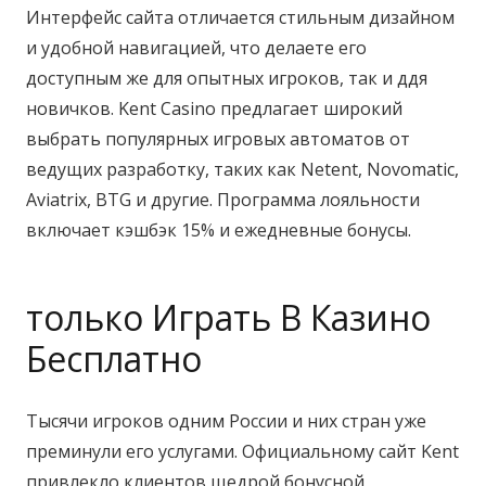
Интерфейс сайта отличается стильным дизайном
и удобной навигацией, что делаете его
доступным же для опытных игроков, так и ддя
новичков. Kent Casino предлагает широкий
выбрать популярных игровых автоматов от
ведущих разработку, таких как Netent, Novomatic,
Aviatrix, BTG и другие. Программа лояльности
включает кэшбэк 15% и ежедневные бонусы.
только Играть В Казино
Бесплатно
Тысячи игроков одним России и них стран уже
преминули его услугами. Официальному сайт Kent
привлекло клиентов щедрой бонусной