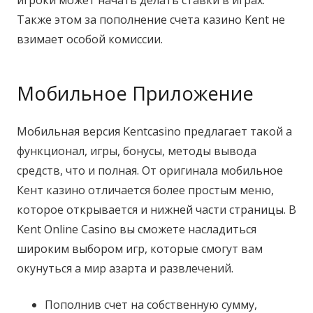
игроки может начать делать ставки в играх.
Также этом за пополнение счета казино Kent не
взимает особой комиссии.
Мобильное Приложение
Мобильная версия Kentcasino предлагает такой а
функционал, игры, бонусы, методы вывода
средств, что и полная. От оригинала мобильное
Кент казино отличается более простым меню,
которое открывается и нижней части страницы. В
Kent Online Casino вы сможете насладиться
широким выбором игр, которые смогут вам
окунуться а мир азарта и развлечений.
Пополнив счет на собственную сумму,