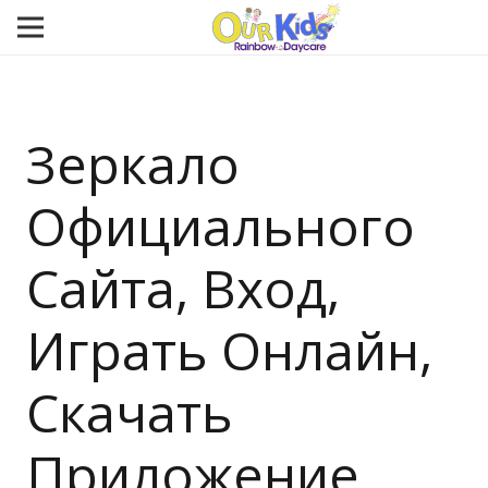
Зеркало
Официального
Сайта, Вход,
Играть Онлайн,
Скачать
Приложение,