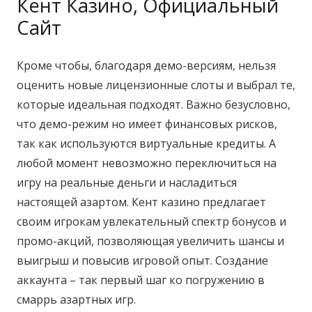
Кент Казино, Официальный
Сайт
Кроме чтобы, благодаря демо-версиям, нельзя
оценить новые лицензионные слоты и выбрал те,
которые идеальная подходят. Важно безусловно,
что демо-режим но имеет финансовых рисков,
так как используются виртуальные кредиты. А
любой момент невозможно переключиться на
игру на реальные деньги и насладиться
настоящей азартом. Кент казино предлагает
своим игрокам увлекательный спектр бонусов и
промо-акций, позволяющая увеличить шансы и
выигрыш и повысив игровой опыт. Создание
аккаунта – так первый шаг ко погружению в
смаррь азартных игр.