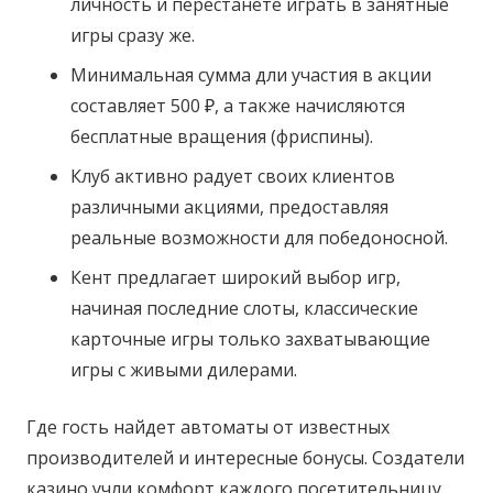
личность и перестанете играть в занятные
игры сразу же.
Минимальная сумма дли участия в акции
составляет 500 ₽, а также начисляются
бесплатные вращения (фриспины).
Клуб активно радует своих клиентов
различными акциями, предоставляя
реальные возможности для победоносной.
Кент предлагает широкий выбор игр,
начиная последние слоты, классические
карточные игры только захватывающие
игры с живыми дилерами.
Где гость найдет автоматы от известных
производителей и интересные бонусы. Создатели
казино учли комфорт каждого посетительницу,