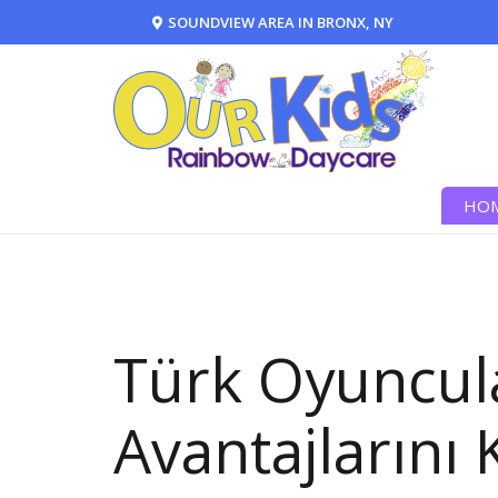
SOUNDVIEW AREA IN BRONX, NY
HO
Türk Oyuncula
Avantajlarını