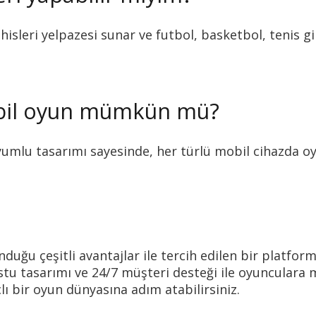
hisleri yelpazesi sunar ve futbol, basketbol, tenis 
bil oyun mümkün mü?
umlu tasarımı sayesinde, her türlü mobil cihazda oyu
uğu çeşitli avantajlar ile tercih edilen bir platform
dostu tasarımı ve 24/7 müşteri desteği ile oyuncula
çlı bir oyun dünyasına adım atabilirsiniz.