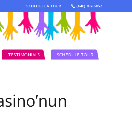
SCHEDULE A TOUR
(646) 707-5052
TESTIMONIALS
SCHEDULE TOUR
asino’nun