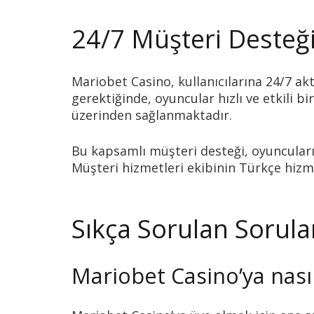
24/7 Müşteri Desteğ
Mariobet Casino, kullanıcılarına 24/7 ak
gerektiğinde, oyuncular hızlı ve etkili bi
üzerinden sağlanmaktadır.
Bu kapsamlı müşteri desteği, oyuncuları
Müşteri hizmetleri ekibinin Türkçe hizme
Sıkça Sorulan Sorula
Mariobet Casino’ya nasıl