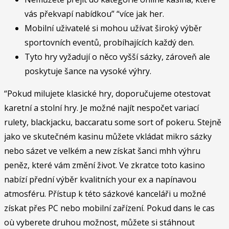
vás překvapí nabídkou” “více jak her.
Mobilní uživatelé si mohou užívat široký výběr
sportovních eventů, probíhajících každý den.
Tyto hry vyžadují o něco vyšší sázky, zároveň ale
poskytuje šance na vysoké výhry.
“Pokud milujete klasické hry, doporučujeme otestovat
karetní a stolní hry. Je možné najít nespočet variací
rulety, blackjacku, baccaratu some sort of pokeru. Stejně
jako ve skutečném kasinu můžete vkládat mikro sázky
nebo sázet ve velkém a new získat šanci mhh výhru
peněz, které vám změní život. Ve zkratce toto kasino
nabízí přední výběr kvalitních your ex a napínavou
atmosféru. Přístup k této sázkové kanceláři u možné
získat přes PC nebo mobilní zařízení. Pokud dans le cas
où vyberete druhou možnost, můžete si stáhnout