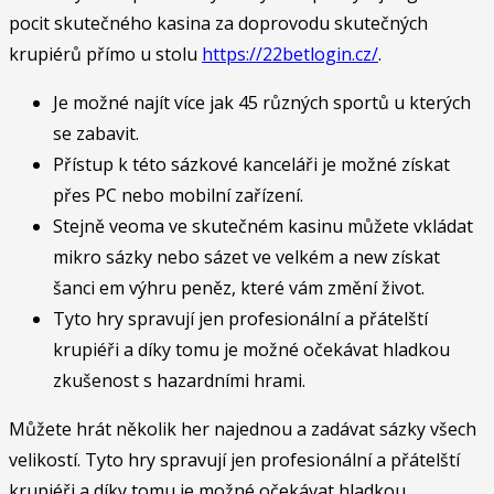
pocit skutečného kasina za doprovodu skutečných
krupiérů přímo u stolu
https://22betlogin.cz/
.
Je možné najít více jak 45 různých sportů u kterých
se zabavit.
Přístup k této sázkové kanceláři je možné získat
přes PC nebo mobilní zařízení.
Stejně veoma ve skutečném kasinu můžete vkládat
mikro sázky nebo sázet ve velkém a new získat
šanci em výhru peněz, které vám změní život.
Tyto hry spravují jen profesionální a přátelští
krupiéři a díky tomu je možné očekávat hladkou
zkušenost s hazardními hrami.
Můžete hrát několik her najednou a zadávat sázky všech
velikostí. Tyto hry spravují jen profesionální a přátelští
krupiéři a díky tomu je možné očekávat hladkou