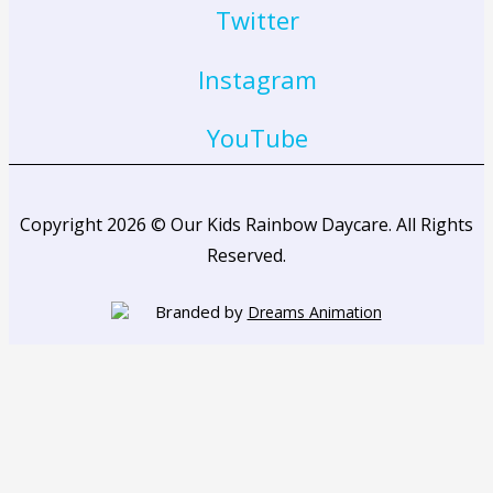
Twitter
Instagram
YouTube
Copyright 2026 © Our Kids Rainbow Daycare. All Rights
Reserved.
Branded by
Dreams Animation