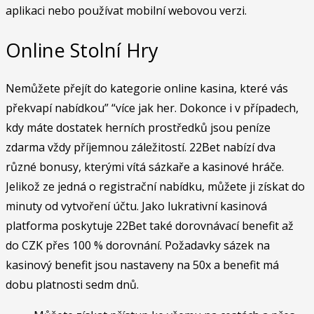
aplikaci nebo používat mobilní webovou verzi.
Online Stolní Hry
Nemůžete přejít do kategorie online kasina, které vás
překvapí nabídkou” “více jak her. Dokonce i v případech,
kdy máte dostatek herních prostředků jsou peníze
zdarma vždy příjemnou záležitostí. 22Bet nabízí dva
různé bonusy, kterými vítá sázkaře a kasinové hráče.
Jelikož ze jedná o registrační nabídku, můžete ji získat do
minuty od vytvoření účtu. Jako lukrativní kasinová
platforma poskytuje 22Bet také dorovnávací benefit až
do CZK přes 100 % dorovnání. Požadavky sázek na
kasinový benefit jsou nastaveny na 50x a benefit má
dobu platnosti sedm dnů.