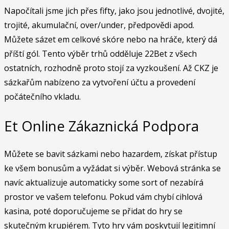
Napočítali jsme jich přes fifty, jako jsou jednotlivé, dvojité,
trojité, akumulační, over/under, předpovědi apod.
Můžete sázet em celkové skóre nebo na hráče, který dá
příští gól. Tento výběr trhů odděluje 22Bet z všech
ostatních, rozhodně proto stojí za vyzkoušení. Až CKZ je
sázkařům nabízeno za vytvoření účtu a provedení
počátečního vkladu.
Et Online Zákaznická Podpora
Můžete se bavit sázkami nebo hazardem, získat přístup
ke všem bonusům a vyžádat si výběr. Webová stránka se
navíc aktualizuje automaticky some sort of nezabírá
prostor ve vašem telefonu. Pokud vám chybí cihlová
kasina, poté doporučujeme se přidat do hry se
skutečným krupiérem. Tyto hry vám poskytují legitimní