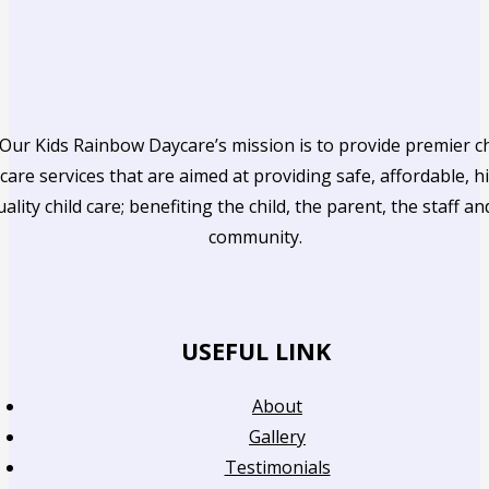
Our Kids Rainbow Daycare’s mission is to provide premier ch
care services that are aimed at providing safe, affordable, h
uality child care; benefiting the child, the parent, the staff an
community.
USEFUL LINK
About
Gallery
Testimonials