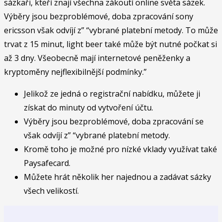
sázkaři, kteří znají všechna zákoutí online světa sázek.
Výběry jsou bezproblémové, doba zpracování sony
ericsson však odvíjí z” “vybrané platební metody. To může
trvat z 15 minut, light beer také může být nutné počkat si
až 3 dny. Všeobecně mají internetové peněženky a
kryptoměny nejflexibilnější podmínky.”
Jelikož ze jedná o registrační nabídku, můžete ji
získat do minuty od vytvoření účtu.
Výběry jsou bezproblémové, doba zpracování se
však odvíjí z” “vybrané platební metody.
Kromě toho je možné pro nízké vklady využívat také
Paysafecard.
Můžete hrát několik her najednou a zadávat sázky
všech velikostí.