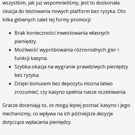
wszystkim, jak już wspomnieliśmy, jest to doskonała
okazja do testowania nowych platform bez ryzyka. Oto
kilka głównych zalet tej formy promocji:
Brak konieczności inwestowania własnych
pieniędzy.
Możliwość wypróbowania różnorodnych gier i
funkcji kasyna.
Szybka okazja na wygranie prawdziwych pieniędzy
bez ryzyka.
Dzięki bonusem bez depozytu można łatwo
zrozumieć, czy kasyno spełnia nasze oczekiwania.
Gracze doceniają to, że mogą lepiej poznać kasyno i jego
mechanizmy, co wpływa na ich późniejsze decyzje
dotyczące wpłacania pieniędzy.