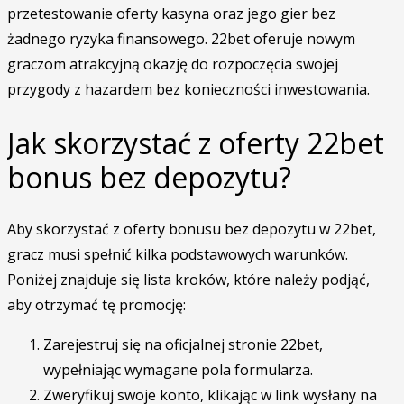
przetestowanie oferty kasyna oraz jego gier bez
żadnego ryzyka finansowego. 22bet oferuje nowym
graczom atrakcyjną okazję do rozpoczęcia swojej
przygody z hazardem bez konieczności inwestowania.
Jak skorzystać z oferty 22bet
bonus bez depozytu?
Aby skorzystać z oferty bonusu bez depozytu w 22bet,
gracz musi spełnić kilka podstawowych warunków.
Poniżej znajduje się lista kroków, które należy podjąć,
aby otrzymać tę promocję:
Zarejestruj się na oficjalnej stronie 22bet,
wypełniając wymagane pola formularza.
Zweryfikuj swoje konto, klikając w link wysłany na