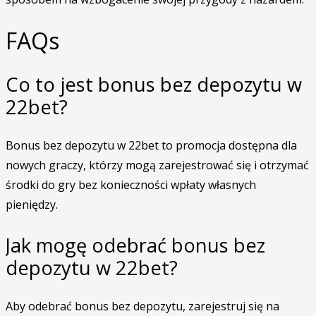
FAQs
Co to jest bonus bez depozytu w
22bet?
Bonus bez depozytu w 22bet to promocja dostępna dla
nowych graczy, którzy mogą zarejestrować się i otrzymać
środki do gry bez konieczności wpłaty własnych
pieniędzy.
Jak mogę odebrać bonus bez
depozytu w 22bet?
Aby odebrać bonus bez depozytu, zarejestruj się na