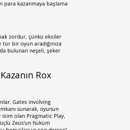
 iyi para kazanmaya başlama
lmak zordur, çünkü eksiler
e tür bir oyun aradığınıza
da bulunan neşeli, şeker
 Kazanın Rox
lar. Gates involving
imkanı sunarak, oyunun
r isim olan Pragmatic Play,
 güçlü Zeus’un hüküm
cu bonusları ve son derece”