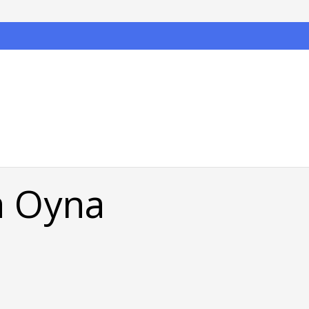
a Oyna