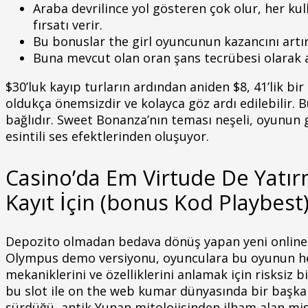
Araba devrilince yol gösteren çok olur, her k
fırsatı verir.
Bu bonuslar the girl oyuncunun kazancını artır
Buna mevcut olan oran şans tecrübesi olarak ad
$30’luk kayıp turların ardından aniden $8, 41’lik bi
oldukça önemsizdir ve kolayca göz ardı edilebilir. B
bağlıdır. Sweet Bonanza’nın teması neşeli, oyunun 
esintili ses efektlerinden oluşuyor.
Casino’da Em Virtude De Yatı
Kayıt İçin (bonus Kod Playbest
Depozito olmadan bedava dönüş yapan yeni online c
Olympus demo versiyonu, oyunculara bu oyunun he
mekaniklerini ve özelliklerini anlamak için risksiz
bu slot ile on the web kumar dünyasında bir başka
sürdüğü, antik Yunan mitolojisinden ilham alan mi