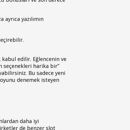
a ayrıca yazılımın
çirebilir.
kabul edilir. Eğlencenin ve
 seçenekleri harika bir”
bilirsiniz. Bu sadece yeni
no oyunu denemek isteyen
onlardan daha iyi
irketler de benzer slot