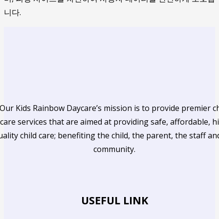
니다.
Our Kids Rainbow Daycare’s mission is to provide premier ch
care services that are aimed at providing safe, affordable, h
uality child care; benefiting the child, the parent, the staff an
community.
USEFUL LINK