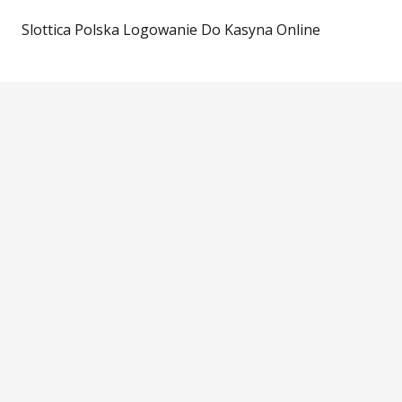
Slottica Polska Logowanie Do Kasyna Online