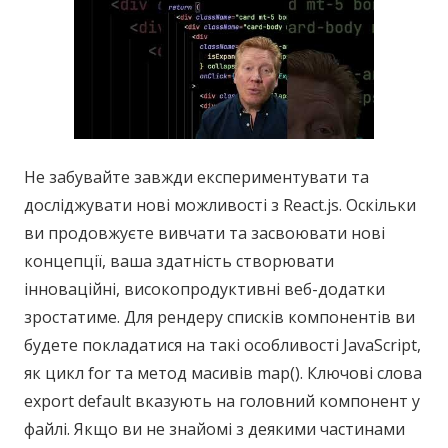
Не забувайте завжди експериментувати та
досліджувати нові можливості з React.js. Оскільки
ви продовжуєте вивчати та засвоювати нові
концепції, ваша здатність створювати
інноваційні, високопродуктивні веб-додатки
зростатиме. Для рендеру списків компонентів ви
будете покладатися на такі особливості JavaScript,
як цикл for та метод масивів map(). Ключові слова
export default вказують на головний компонент у
файлі. Якщо ви не знайомі з деякими частинами