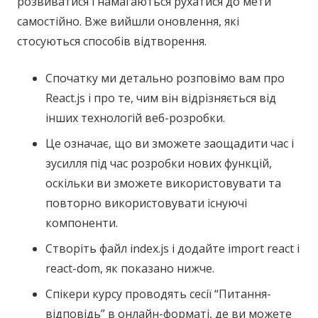
розвиватися і намагаються рухатися до мети
самостійно. Вже вийшли оновлення, які
стосуються способів відтворення.
Спочатку ми детально розповімо вам про
React.js і про те, чим він відрізняється від
інших технологій веб-розробки.
Це означає, що ви зможете заощадити час і
зусилля під час розробки нових функцій,
оскільки ви зможете використовувати та
повторно використовувати існуючі
компоненти.
Створіть файл index.js і додайте import react і
react-dom, як показано нижче.
Спікери курсу проводять сесії “Питання-
відповідь” в онлайн-форматі, де ви можете