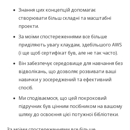
Знання цих концепцій допомагає
створювати більш складні та масштабні
проекти.
За моїми спостереженнями все більше
приділяють увагу клаудам, здебільшого AWS
(і ще щоб сертифікат був, але не так часто).
Він забезпечує середовище для навчання без
відволікань, що дозволяє розвивати ваші
навички у зосереджений та ефективний
спосіб.
Ми сподіваємося, що цей покроковий
підручник був цінним посібником на вашому
шляху до освоєння цієї потужної бібліотеки.
За моїми спостереженнями все більше