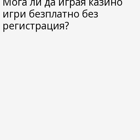
Мога ли да играя казино
игри безплатно без
регистрация?