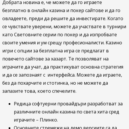
Добрата новина е, че можете да го играете
безплатно в онлайн казина и покер сайтове и да го
овладеете, преди да решите да инвестирате. Когато
се чувствате уверени, можете да участвате в турнири
като Световните серии по покер и да изпробвате
своите умения и ум срещу професионалисти. Казино
игри с опции за безплатна игра се предлагат в
повечето сайтове за хазарт. Те позволяват на
играчите да учат, да практикуват основна стратегия
и да се запознаят с интерфейса. Можете да играете,
без да похарчите и стотинка, но не можете да
запазите това, което спечелите.
Редица софтуерни провайдъри разработват за
различните онлайн казина по света хита сред
играчите – Плинко.
Основните стремежи на демо версиите са да