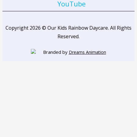
YouTube
Copyright 2026 © Our Kids Rainbow Daycare. All Rights
Reserved.
Branded by
Dreams Animation