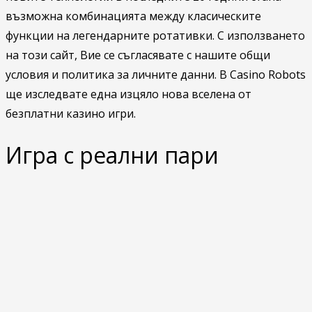
възможна комбинацията между класическите
функции на легендарните ротативки. С използването
на този сайт, Вие се съгласявате с нашите общи
условия и политика за личните данни. В Casino Robots
ще изследвате една изцяло нова вселена от
безплатни казино игри.
Игра с реални пари