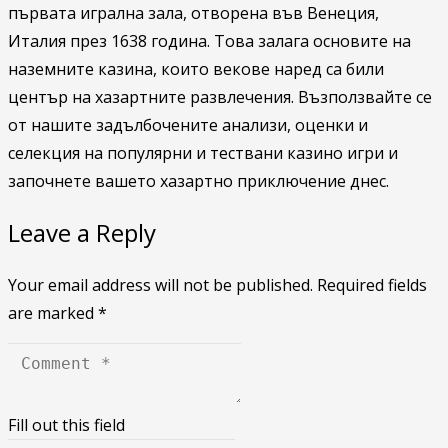
първата игрална зала, отворена във Венеция,
Италия през 1638 година. Това залага основите на
наземните казина, които векове наред са били
център на хазартните развлечения. Възползвайте се
от нашите задълбочените анализи, оценки и
селекция на популярни и тествани казино игри и
започнете вашето хазартно приключение днес.
Leave a Reply
Your email address will not be published.
Required fields
are marked
*
Fill out this field