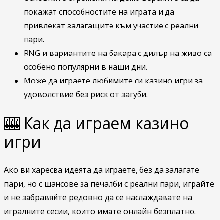
покажат способностите на играта и да
привлекат залагащите към участие с реални
пари.
RNG и вариантите на бакара с дилър на живо са
особено популярни в наши дни.
Може да играете любимите си казино игри за
удоволствие без риск от загуби.
🎰 Как да играем казино
игри
Ако ви харесва идеята да играете, без да залагате
пари, но с шансове за печалби с реални пари, играйте
и не забравяйте редовно да се наслаждавате на
игралните сесии, които имате онлайн безплатно.