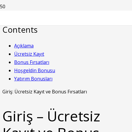
Contents
Açıklama
Ücretsiz Kayıt
Bonus Fırsatları
Hoşgeldin Bonusu
Yatırım Bonusları
Giriş: Ücretsiz Kayıt ve Bonus Fırsatları
Giriş – Ücretsiz