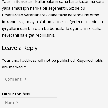
Yatırım Bonusları, kullanıcıların daha fazla kazanma şansı
yakalaması için harika bir seçenektir. Siz de bu
fırsatlardan yararlanarak daha fazla kazanç elde etme
imkanını kaçırmayın. Yatırımlarınızı değerlendirmenin en
iyi yollarından biri olan bu bonuslarla oyunlarınızı daha
heyecanlı hale getirebilirsiniz.
Leave a Reply
Your email address will not be published.
Required fields
are marked
*
Fill out this field