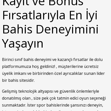
Kayıt ve Bonus
Fırsatlarıyla En İyi
Bahis Deneyimini
Yaşayın
Birinci sınıf bahis deneyimi ve kazançlı fırsatlar ile dolu
platformumuza hoş geldiniz! , müşterilerine ücretsiz
üyelik imkanı ve birbirinden özel ayrıcalıklar sunan lider
bir bahis sitesidir.
Gelişmiş teknolojik altyapısı ve güvenlik önlemleriyle
donatılmış olan , size pek çok tatmin edici oyun seçeneği
sunmaktadır. İster spor bahislerinde şansınızı deneyin,