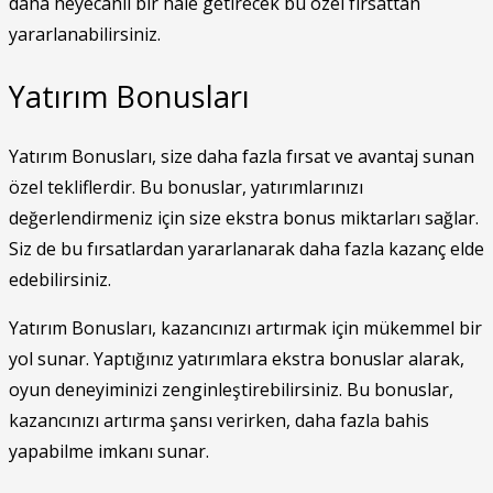
daha heyecanlı bir hale getirecek bu özel fırsattan
yararlanabilirsiniz.
Yatırım Bonusları
Yatırım Bonusları, size daha fazla fırsat ve avantaj sunan
özel tekliflerdir. Bu bonuslar, yatırımlarınızı
değerlendirmeniz için size ekstra bonus miktarları sağlar.
Siz de bu fırsatlardan yararlanarak daha fazla kazanç elde
edebilirsiniz.
Yatırım Bonusları, kazancınızı artırmak için mükemmel bir
yol sunar. Yaptığınız yatırımlara ekstra bonuslar alarak,
oyun deneyiminizi zenginleştirebilirsiniz. Bu bonuslar,
kazancınızı artırma şansı verirken, daha fazla bahis
yapabilme imkanı sunar.