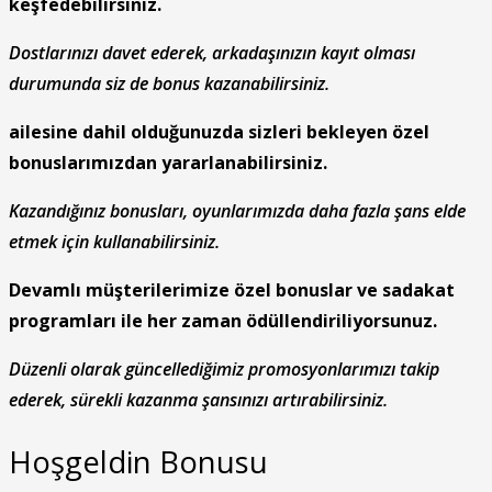
keşfedebilirsiniz.
Dostlarınızı davet ederek, arkadaşınızın kayıt olması
durumunda siz de bonus kazanabilirsiniz.
ailesine dahil olduğunuzda sizleri bekleyen özel
bonuslarımızdan yararlanabilirsiniz.
Kazandığınız bonusları, oyunlarımızda daha fazla şans elde
etmek için kullanabilirsiniz.
Devamlı müşterilerimize özel bonuslar ve sadakat
programları ile her zaman ödüllendiriliyorsunuz.
Düzenli olarak güncellediğimiz promosyonlarımızı takip
ederek, sürekli kazanma şansınızı artırabilirsiniz.
Hoşgeldin Bonusu