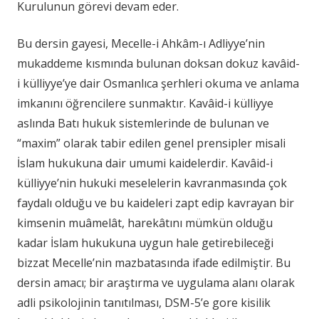
Kurulunun görevi devam eder.
Bu dersin gayesi, Mecelle-i Ahkâm-ı Adliyye’nin
mukaddeme kısmında bulunan doksan dokuz kavâid-
i külliyye’ye dair Osmanlıca şerhleri okuma ve anlama
imkanını öğrencilere sunmaktır. Kavâid-i külliyye
aslında Batı hukuk sistemlerinde de bulunan ve
“maxim” olarak tabir edilen genel prensipler misali
İslam hukukuna dair umumi kaidelerdir. Kavâid-i
külliyye’nin hukuki meselelerin kavranmasında çok
faydalı olduğu ve bu kaideleri zapt edip kavrayan bir
kimsenin muâmelât, harekâtını mümkün olduğu
kadar İslam hukukuna uygun hale getirebileceği
bizzat Mecelle’nin mazbatasında ifade edilmiştir. Bu
dersin amacı; bir araştırma ve uygulama alanı olarak
adli psikolojinin tanıtılması, DSM-5’e gore kisilik