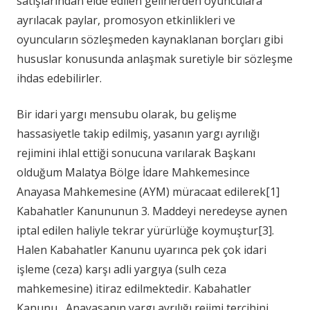
satışlarından elde edilen gelirlerden oyunculara
ayrılacak paylar, promosyon etkinlikleri ve
oyuncuların sözleşmeden kaynaklanan borçları gibi
hususlar konusunda anlaşmak suretiyle bir sözleşme
ihdas edebilirler.
Bir idari yargı mensubu olarak, bu gelişme
hassasiyetle takip edilmiş, yasanın yargı ayrılığı
rejimini ihlal ettiği sonucuna varılarak Başkanı
olduğum Malatya Bölge İdare Mahkemesince
Anayasa Mahkemesine (AYM) müracaat edilerek[1]
Kabahatler Kanununun 3. Maddeyi neredeyse aynen
iptal edilen haliyle tekrar yürürlüğe koymuştur[3].
Halen Kabahatler Kanunu uyarınca pek çok idari
işleme (ceza) karşı adli yargıya (sulh ceza
mahkemesine) itiraz edilmektedir. Kabahatler
Kanunu, Anayasanın yargı ayrılığı rejimi tercihini