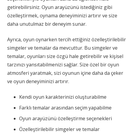
getirebilirsiniz. Oyun arayüzünü istediğiniz gibi
özelleştirmek, oynama deneyiminizi artırır ve size
daha unutulmaz bir deneyim sunar.
Ayrıca, oyun oynarken tercih ettiğiniz özelleştirilebilir
simgeler ve temalar da mevcuttur. Bu simgeler ve
temalar, oyunları size özgü hale getirebilir ve kişisel
tarzınızı yansıtabilmenizi sağlar. Size özel bir oyun
atmosferi yaratmak, sizi oyunun içine daha da çeker
ve oyun deneyiminizi artırır.
Kendi oyun karakterinizi oluşturabilme
Farklı temalar arasından seçim yapabilme
Oyun arayüzünü özelleştirme seçenekleri
Özelleştirilebilir simgeler ve temalar