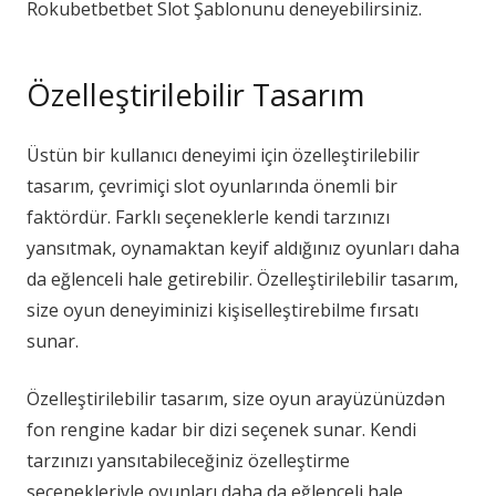
Rokubetbetbet Slot Şablonunu deneyebilirsiniz.
Özelleştirilebilir Tasarım
Üstün bir kullanıcı deneyimi için özelleştirilebilir
tasarım, çevrimiçi slot oyunlarında önemli bir
faktördür. Farklı seçeneklerle kendi tarzınızı
yansıtmak, oynamaktan keyif aldığınız oyunları daha
da eğlenceli hale getirebilir. Özelleştirilebilir tasarım,
size oyun deneyiminizi kişiselleştirebilme fırsatı
sunar.
Özelleştirilebilir tasarım, size oyun arayüzünüzdən
fon rengine kadar bir dizi seçenek sunar. Kendi
tarzınızı yansıtabileceğiniz özelleştirme
seçenekleriyle oyunları daha da eğlenceli hale