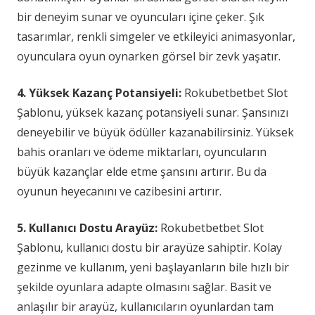
bir deneyim sunar ve oyuncuları içine çeker. Şık
tasarımlar, renkli simgeler ve etkileyici animasyonlar,
oyunculara oyun oynarken görsel bir zevk yaşatır.
4. Yüksek Kazanç Potansiyeli:
Rokubetbetbet Slot
Şablonu, yüksek kazanç potansiyeli sunar. Şansınızı
deneyebilir ve büyük ödüller kazanabilirsiniz. Yüksek
bahis oranları ve ödeme miktarları, oyuncuların
büyük kazançlar elde etme şansını artırır. Bu da
oyunun heyecanını ve cazibesini artırır.
5. Kullanıcı Dostu Arayüz:
Rokubetbetbet Slot
Şablonu, kullanıcı dostu bir arayüze sahiptir. Kolay
gezinme ve kullanım, yeni başlayanların bile hızlı bir
şekilde oyunlara adapte olmasını sağlar. Basit ve
anlaşılır bir arayüz, kullanıcıların oyunlardan tam