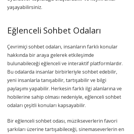
yaşayabilirsiniz.
Eğlenceli Sohbet Odaları
Çevrimiçi sohbet odaları, insanların farklı konular
hakkında bir araya gelerek etkileşimde
bulunabileceği eğlenceli ve interaktif platformlardır.
Bu odalarda insanlar birbirleriyle sohbet edebilir,
yeni insanlarla tanışabilir, tartışabilir ve bilgi
paylaşımı yapabilir. Herkesin farklı ilgi alanlarına ve
hobilerine sahip olması nedeniyle, eğlenceli sohbet
odaları çeşitli konuları kapsayabilir.
Bir eğlenceli sohbet odası, müzikseverlerin favori
şarkıları üzerine tartışabileceği, sinemaseverlerin en