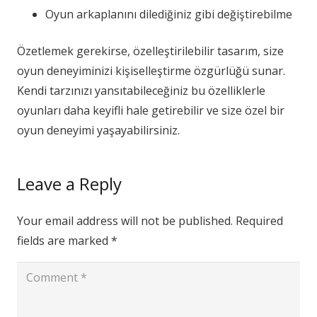
Oyun arkaplanını dilediğiniz gibi değiştirebilme
Özetlemek gerekirse, özelleştirilebilir tasarım, size
oyun deneyiminizi kişiselleştirme özgürlüğü sunar.
Kendi tarzınızı yansıtabileceğiniz bu özelliklerle
oyunları daha keyifli hale getirebilir ve size özel bir
oyun deneyimi yaşayabilirsiniz.
Leave a Reply
Your email address will not be published.
Required
fields are marked
*