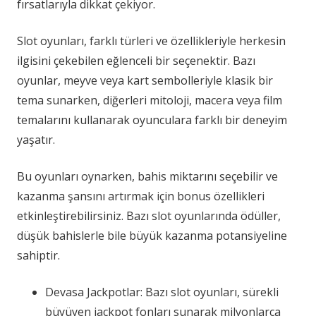
fırsatlarıyla dikkat çekiyor.
Slot oyunları, farklı türleri ve özellikleriyle herkesin
ilgisini çekebilen eğlenceli bir seçenektir. Bazı
oyunlar, meyve veya kart sembolleriyle klasik bir
tema sunarken, diğerleri mitoloji, macera veya film
temalarını kullanarak oyunculara farklı bir deneyim
yaşatır.
Bu oyunları oynarken, bahis miktarını seçebilir ve
kazanma şansını artırmak için bonus özellikleri
etkinleştirebilirsiniz. Bazı slot oyunlarında ödüller,
düşük bahislerle bile büyük kazanma potansiyeline
sahiptir.
Devasa Jackpotlar: Bazı slot oyunları, sürekli
büyüyen jackpot fonları sunarak milyonlarca