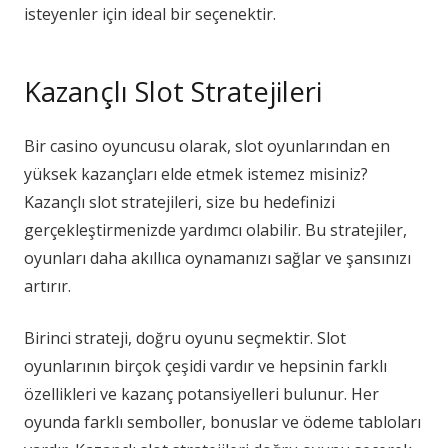
isteyenler için ideal bir seçenektir.
Kazançlı Slot Stratejileri
Bir casino oyuncusu olarak, slot oyunlarından en
yüksek kazançları elde etmek istemez misiniz?
Kazançlı slot stratejileri, size bu hedefinizi
gerçekleştirmenizde yardımcı olabilir. Bu stratejiler,
oyunları daha akıllıca oynamanızı sağlar ve şansınızı
artırır.
Birinci strateji, doğru oyunu seçmektir. Slot
oyunlarının birçok çeşidi vardır ve hepsinin farklı
özellikleri ve kazanç potansiyelleri bulunur. Her
oyunda farklı semboller, bonuslar ve ödeme tabloları