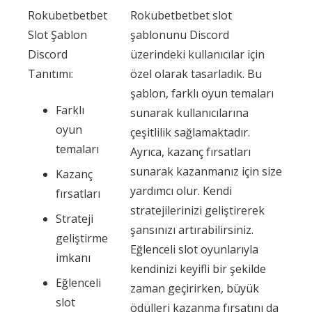
Rokubetbetbet
Rokubetbetbet slot
Slot Şablon
şablonunu Discord
Discord
üzerindeki kullanıcılar için
Tanıtımı:
özel olarak tasarladık. Bu
şablon, farklı oyun temaları
Farklı
sunarak kullanıcılarına
oyun
çeşitlilik sağlamaktadır.
temaları
Ayrıca, kazanç fırsatları
sunarak kazanmanız için size
Kazanç
yardımcı olur. Kendi
fırsatları
stratejilerinizi geliştirerek
Strateji
şansınızı artırabilirsiniz.
geliştirme
Eğlenceli slot oyunlarıyla
imkanı
kendinizi keyifli bir şekilde
Eğlenceli
zaman geçirirken, büyük
slot
ödülleri kazanma fırsatını da