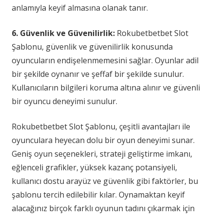
anlamıyla keyif almasına olanak tanır.
6. Güvenlik ve Güvenilirlik:
Rokubetbetbet Slot
Şablonu, güvenlik ve güvenilirlik konusunda
oyuncuların endişelenmemesini sağlar. Oyunlar adil
bir şekilde oynanır ve şeffaf bir şekilde sunulur.
Kullanıcıların bilgileri koruma altına alınır ve güvenli
bir oyuncu deneyimi sunulur.
Rokubetbetbet Slot Şablonu, çeşitli avantajları ile
oyunculara heyecan dolu bir oyun deneyimi sunar.
Geniş oyun seçenekleri, strateji geliştirme imkanı,
eğlenceli grafikler, yüksek kazanç potansiyeli,
kullanıcı dostu arayüz ve güvenlik gibi faktörler, bu
şablonu tercih edilebilir kılar. Oynamaktan keyif
alacağınız birçok farklı oyunun tadını çıkarmak için