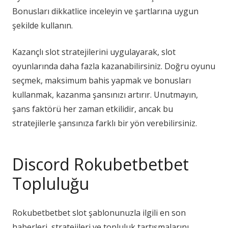
Bonusları dikkatlice inceleyin ve şartlarına uygun
şekilde kullanın.
Kazançlı slot stratejilerini uygulayarak, slot
oyunlarında daha fazla kazanabilirsiniz. Doğru oyunu
seçmek, maksimum bahis yapmak ve bonusları
kullanmak, kazanma şansınızı artırır. Unutmayın,
şans faktörü her zaman etkilidir, ancak bu
stratejilerle şansınıza farklı bir yön verebilirsiniz.
Discord Rokubetbetbet
Topluluğu
Rokubetbetbet slot şablonunuzla ilgili en son
haberleri, stratejileri ve topluluk tartışmalarını