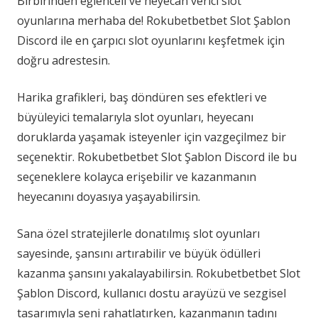
Birbirinden eğlenceli ve heyecan verici slot
oyunlarına merhaba de! Rokubetbetbet Slot Şablon
Discord ile en çarpıcı slot oyunlarını keşfetmek için
doğru adrestesin.
Harika grafikleri, baş döndüren ses efektleri ve
büyüleyici temalarıyla slot oyunları, heyecanı
doruklarda yaşamak isteyenler için vazgeçilmez bir
seçenektir. Rokubetbetbet Slot Şablon Discord ile bu
seçeneklere kolayca erişebilir ve kazanmanın
heyecanını doyasıya yaşayabilirsin.
Sana özel stratejilerle donatılmış slot oyunları
sayesinde, şansını artırabilir ve büyük ödülleri
kazanma şansını yakalayabilirsin. Rokubetbetbet Slot
Şablon Discord, kullanıcı dostu arayüzü ve sezgisel
tasarımıyla seni rahatlatırken, kazanmanın tadını