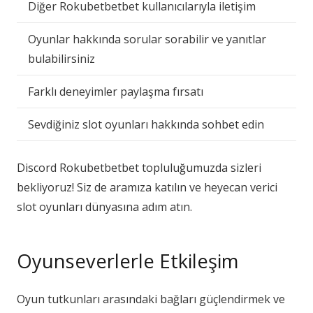
Diğer Rokubetbetbet kullanıcılarıyla iletişim
Oyunlar hakkında sorular sorabilir ve yanıtlar
bulabilirsiniz
Farklı deneyimler paylaşma fırsatı
Sevdiğiniz slot oyunları hakkında sohbet edin
Discord Rokubetbetbet topluluğumuzda sizleri
bekliyoruz! Siz de aramıza katılın ve heyecan verici
slot oyunları dünyasına adım atın.
Oyunseverlerle Etkileşim
Oyun tutkunları arasındaki bağları güçlendirmek ve