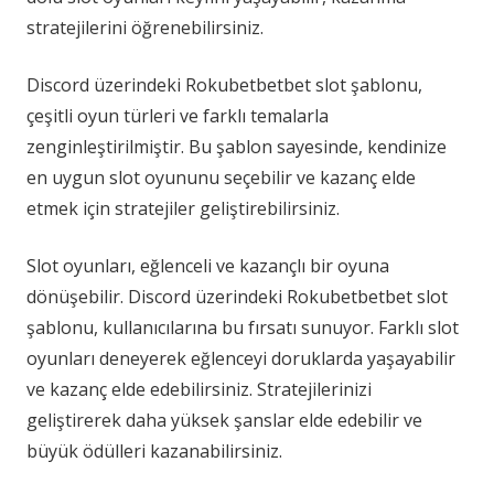
stratejilerini öğrenebilirsiniz.
Discord üzerindeki Rokubetbetbet slot şablonu,
çeşitli oyun türleri ve farklı temalarla
zenginleştirilmiştir. Bu şablon sayesinde, kendinize
en uygun slot oyununu seçebilir ve kazanç elde
etmek için stratejiler geliştirebilirsiniz.
Slot oyunları, eğlenceli ve kazançlı bir oyuna
dönüşebilir. Discord üzerindeki Rokubetbetbet slot
şablonu, kullanıcılarına bu fırsatı sunuyor. Farklı slot
oyunları deneyerek eğlenceyi doruklarda yaşayabilir
ve kazanç elde edebilirsiniz. Stratejilerinizi
geliştirerek daha yüksek şanslar elde edebilir ve
büyük ödülleri kazanabilirsiniz.