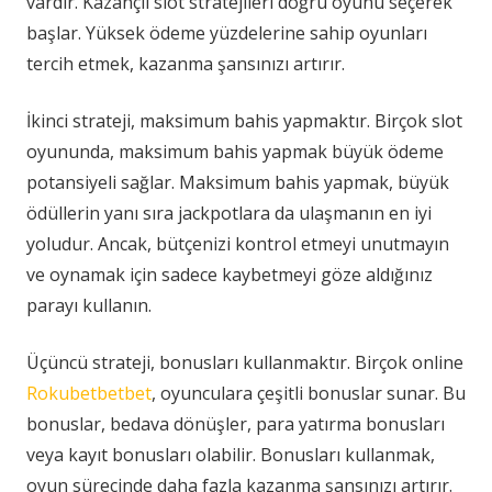
vardır. Kazançlı slot stratejileri doğru oyunu seçerek
başlar. Yüksek ödeme yüzdelerine sahip oyunları
tercih etmek, kazanma şansınızı artırır.
İkinci strateji, maksimum bahis yapmaktır. Birçok slot
oyununda, maksimum bahis yapmak büyük ödeme
potansiyeli sağlar. Maksimum bahis yapmak, büyük
ödüllerin yanı sıra jackpotlara da ulaşmanın en iyi
yoludur. Ancak, bütçenizi kontrol etmeyi unutmayın
ve oynamak için sadece kaybetmeyi göze aldığınız
parayı kullanın.
Üçüncü strateji, bonusları kullanmaktır. Birçok online
Rokubetbetbet
, oyunculara çeşitli bonuslar sunar. Bu
bonuslar, bedava dönüşler, para yatırma bonusları
veya kayıt bonusları olabilir. Bonusları kullanmak,
oyun sürecinde daha fazla kazanma şansınızı artırır.