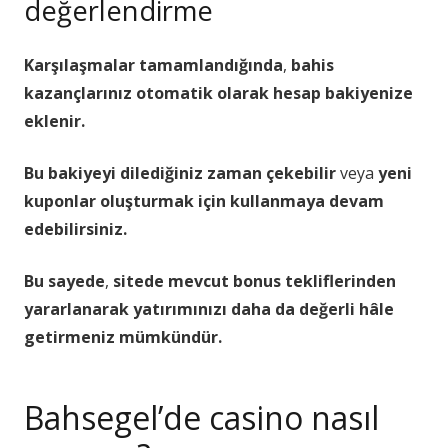
değerlendirme
Karşılaşmalar tamamlandığında
,
bahis
kazançlarınız
otomatik olarak hesap bakiyenize
eklenir.
Bu bakiyeyi dilediğiniz zaman çekebilir
veya
yeni
kuponlar oluşturmak için kullanmaya devam
edebilirsiniz.
Bu sayede
,
sitede mevcut bonus tekliflerinden
yararlanarak
yatırımınızı daha da değerli hâle
getirmeniz mümkündür.
Bahsegel’de casino nasıl