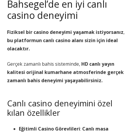
Bahsegel’de en iyi canlı
casino deneyimi
Fiziksel bir casino deneyimi yaşamak istiyorsanız
,
bu platformun canlı casino alanı sizin için ideal
olacaktır.
Gerçek zamanlı bahis sisteminde,
HD canlı yayın
kalitesi
orijinal kumarhane atmosferinde
gerçek
zamanlı bahis deneyimi yaşayabilirsiniz.
Canlı casino deneyimini özel
kılan özellikler
Eğitimli Casino Görevlileri
:
Canlı masa