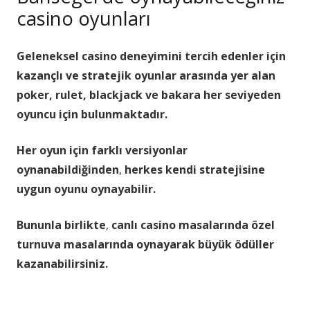
casino oyunları
Geleneksel casino deneyimini tercih edenler için
kazançlı ve stratejik oyunlar arasında yer alan
poker, rulet, blackjack ve bakara
her seviyeden
oyuncu için bulunmaktadır.
Her oyun için farklı versiyonlar
oynanabildiğinden
,
herkes kendi stratejisine
uygun oyunu oynayabilir.
Bununla birlikte
,
canlı casino masalarında
özel
turnuva masalarında oynayarak
büyük ödüller
kazanabilirsiniz.