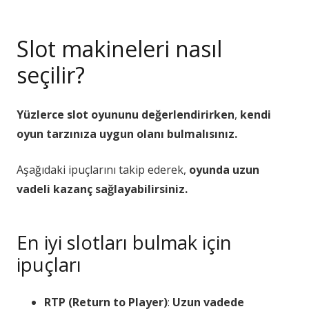
Slot makineleri nasıl
seçilir?
Yüzlerce slot oyununu değerlendirirken
,
kendi
oyun tarzınıza uygun olanı bulmalısınız.
Aşağıdaki ipuçlarını takip ederek,
oyunda uzun
vadeli kazanç sağlayabilirsiniz.
En iyi slotları bulmak için
ipuçları
RTP (Return to Player)
:
Uzun vadede