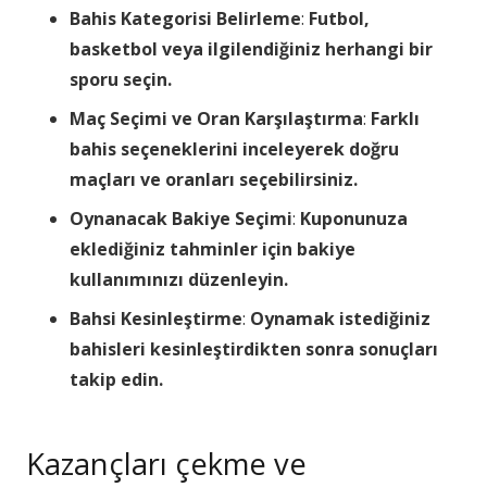
Bahis Kategorisi Belirleme
:
Futbol,
basketbol veya ilgilendiğiniz herhangi bir
sporu seçin.
Maç Seçimi ve Oran Karşılaştırma
:
Farklı
bahis seçeneklerini inceleyerek
doğru
maçları ve oranları seçebilirsiniz.
Oynanacak Bakiye Seçimi
:
Kuponunuza
eklediğiniz tahminler için
bakiye
kullanımınızı düzenleyin.
Bahsi Kesinleştirme
:
Oynamak istediğiniz
bahisleri kesinleştirdikten sonra
sonuçları
takip edin.
Kazançları çekme ve