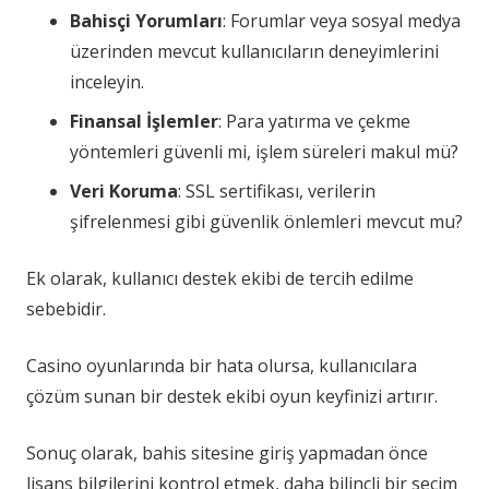
Bahisçi Yorumları
: Forumlar veya sosyal medya
üzerinden mevcut kullanıcıların deneyimlerini
inceleyin.
Finansal İşlemler
: Para yatırma ve çekme
yöntemleri güvenli mi, işlem süreleri makul mü?
Veri Koruma
: SSL sertifikası, verilerin
şifrelenmesi gibi güvenlik önlemleri mevcut mu?
Ek olarak, kullanıcı destek ekibi de tercih edilme
sebebidir.
Casino oyunlarında bir hata olursa, kullanıcılara
çözüm sunan bir destek ekibi oyun keyfinizi artırır.
Sonuç olarak, bahis sitesine giriş yapmadan önce
lisans bilgilerini kontrol etmek, daha bilinçli bir seçim