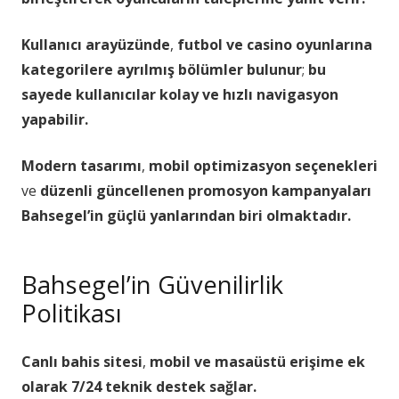
Kullanıcı arayüzünde
,
futbol ve casino oyunlarına
kategorilere ayrılmış bölümler bulunur
;
bu
sayede kullanıcılar
kolay ve hızlı navigasyon
yapabilir.
Modern tasarımı
,
mobil optimizasyon seçenekleri
ve
düzenli güncellenen promosyon kampanyaları
Bahsegel’in güçlü yanlarından biri olmaktadır.
Bahsegel’in Güvenilirlik
Politikası
Canlı bahis sitesi
,
mobil ve masaüstü erişime ek
olarak
7/24 teknik destek sağlar.