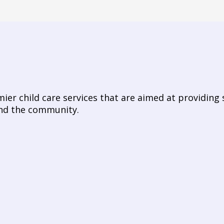
er child care services that are aimed at providing s
 and the community.