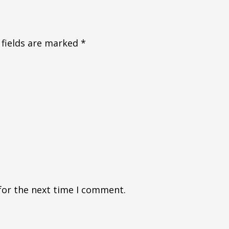
 fields are marked
*
for the next time I comment.