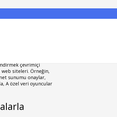
 indirmek çevrimiçi
 web siteleri. Örneğin,
izmet sunumu onaylar,
a, A özel veri oyuncular
alarla