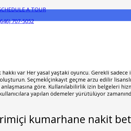
SCHEDULE A TOUR
(646) 707-5052
ik hakkı var Her yasal yaştaki oyuncu. Gerekli sadece
uşturun. Seçmekİçinkayıt geçme arzu edilir lisanslı
s anlaşmasına göre. Kullanılabilirlik izin belgeleri h
 kullanıcılara yapılan ödemeler yürütülüyor zamanınd
vrimiçi kumarhane nakit bet