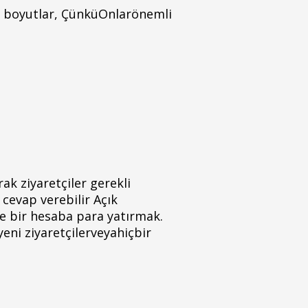
ük boyutlar, ÇünküOnlarönemli
ak ziyaretçiler gerekli
 cevap verebilir Açık
Ve bir hesaba para yatırmak.
yeni ziyaretçilerveyahiçbir