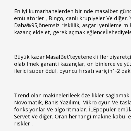
En iyi kumarhanelerden birinde masalbet güncel
emülatörleri, Bingo, canlı krupiyeler Ve diğer.
Daha%95,önemsiz risklilik, asgari yenileme mi
kazanç elde et, gerek açmak eğlenceİlehediyeler
Büyük kazanMasalBet’teyetenekli Her ziyaretçi. 
olabilmek garanti kazançlar, on binlerce ve yü
ilerici süper ödül, oyuncu fırsatı variçin1-2 d
Trend olan makinelerİleek özellikler sağlamak 
Novomatik, Bahis Yazılımı, Mikro oyun Ve tasla
fonksiyonlar Ve algoritmalar. İLEpopüler emülat
Servet Ve diğer. Oran herhangi makine kabul 
riskleri.