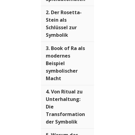
2. Der Rosetta-
Stein als
Schlüssel zur
Symbolik
3. Book of Ra als
modernes
Beispiel
symbolischer
Macht
4. Von Ritual zu
Unterhaltung:
Die
Transformation
der Symbolik