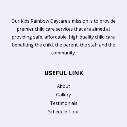
Our Kids Rainbow Daycare’s mission is to provide
premier child care services that are aimed at
providing safe, affordable, high quality child care;
benefiting the child, the parent, the staff and the
community.
USEFUL LINK
About
Gallery
Testimonials
Schedule Tour