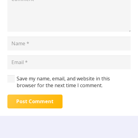
Save my name, email, and website in this
browser for the next time I comment.
Post Comment