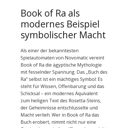
Book of Ra als
modernes Beispiel
symbolischer Macht
Als einer der bekanntesten
Spielautomaten von Novomatic vereint
Book of Ra die ägyptische Mythologie
mit fesselnder Spannung. Das „Buch des
Ra“ selbst ist ein mächtiges Symbol: Es
steht für Wissen, Offenbarung und das
Schicksal – ein modernes Äquivalent
zum heiligen Text des Rosetta-Steins,
der Geheimnisse entschlüsselte und
Macht verlieh. Wer in Book of Ra das
Buch erobert, nimmt nicht nur eine