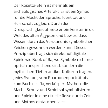
Der Rosetta-Stein ist mehr als ein
archäologisches Artefakt: Er ist ein Symbol
für die Macht der Sprache, Identität und
Herrschaft zugleich. Durch die
Dreisprachigkeit öffnete er ein Fenster in die
Welt des alten Ägypten und bewies, dass
Wissen durch das Verständnis symbolischer
Zeichen gewonnen werden kann. Dieses
Prinzip überträgt sich direkt auf digitale
Spiele wie Book of Ra, wo Symbole nicht nur
optisch ansprechend sind, sondern die
mythischen Tiefen antiker Kulturen tragen.
Jedes Symbol, vom Pharaonenporträt bis
zum Buch des Ra, verkörpert Mythen, die
Macht, Schutz und Schicksal symbolisieren –
und Spieler in eine rituelle Reise durch Zeit
und Mythos eintauchen lässt.