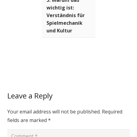
5. Warum das
wichtig ist:
Verständnis für
Spielmechanik
und Kultur
Leave a Reply
Your email address will not be published.
Required
fields are marked
*