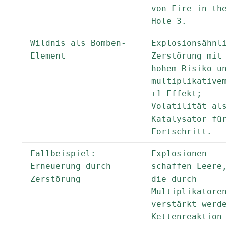
von Fire in th
Hole 3.
Wildnis als Bomben-
Explosionsähnl
Element
Zerstörung mit
hohem Risiko u
multiplikative
+1-Effekt;
Volatilität al
Katalysator fü
Fortschritt.
Fallbeispiel:
Explosionen
Erneuerung durch
schaffen Leere
Zerstörung
die durch
Multiplikatore
verstärkt werd
Kettenreaktion